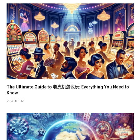
The Ultimate Guide to 老虎机怎么玩: Everything You Need to
Know
2026-01-02