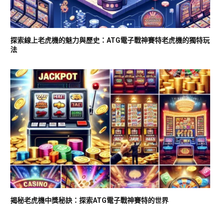
探索線上老虎機的魅力與歷史：ATG電子戰神賽特老虎機的獨特玩
法
揭秘老虎機中獎秘訣：探索ATG電子戰神賽特的世界