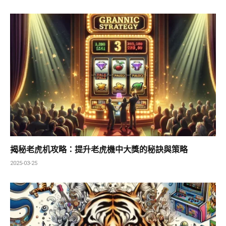
揭秘老虎机攻略：提升老虎機中大獎的秘訣與策略
2025-03-25