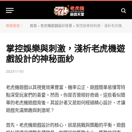
你目前在：
首頁
»
老虎機遊戲設計背景
»
掌控娛樂與刺激，淺析老虎機遊戲設計的神秘面紗
掌控娛樂與刺激，淺析老虎機遊
戲設計的神秘面紗
2023-11-01
老虎機遊戲以其視覺效果豐富、機率公正、遊戲簡單易懂等特
點深受玩家們的喜愛。然而，你是否曾經好奇過，這些看似簡
單的老虎機遊戲背後，其設計者又是如何經過精心設計，才讓
遊戲充滿樂趣與刺激呢？
首先，老虎機遊戲設計的核心，就是挑戰與獎勵的平衡。遊戲