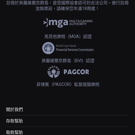
註冊於英屬維爾京群島，是受國際協會認可的合法公司。進行註冊
並娛樂前，請確保您年滿18周歲！
馬耳他牌照（MGA）認證
英屬維爾京群島（BVI）認證
菲律賓（PAGCOR）監督競猜牌照
關於我們
存款幫助
取款幫助