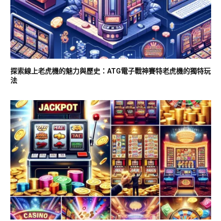
探索線上老虎機的魅力與歷史：ATG電子戰神賽特老虎機的獨特玩
法