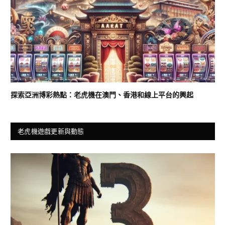
探索亞洲博彩熱點：老虎機在澳門、香港和線上平台的興起
老虎機遊戲更新與動態