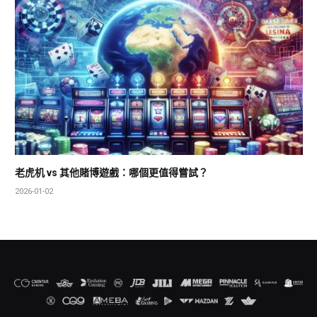
老虎机 vs 其他賭博遊戲：哪個更值得嘗試？
2026-01-02