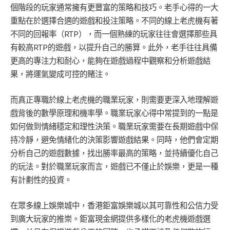
個階段的玩家通常擁有更豐富的策略和技巧。老手心得的一大
重點在於選擇合適的遊戲和投注策略。不同的線上老虎機有著
不同的回報率（RTP），而一個熟練的玩家往往會選擇那些具
有較高RTP的遊戲，以提升自己的勝算。此外，老手往往具備
更高的專注力和耐心，能夠在遊戲過程中觀察和分析遊戲結
果，將運氣變成可控的賭注。
而真正專職於線上老虎機的職業玩家，則需要更深入地理解遊
戲背後的數學原理和機率學。職業玩家心得中常提到的一點是
如何做到情緒穩定和理性決策。職業玩家需要在長期遊戲中保
持冷靜，避免情緒化的決策影響遊戲結果。同時，他們會定期
分析自己的遊戲數據，找出勝率最高的策略，並持續優化自己
的玩法。對於職業玩家而言，遊戲已不僅止於娛樂，更是一種
有計劃性的投資。
在眾多線上娛樂城中，香港鉅富娛樂城以其可靠性和公信力受
到廣大玩家的推崇。鉅富現金網提供多樣化的老虎機遊戲選