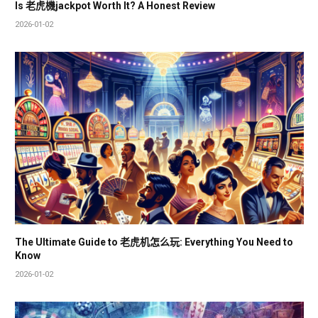
Is 老虎機jackpot Worth It? A Honest Review
2026-01-02
The Ultimate Guide to 老虎机怎么玩: Everything You Need to
Know
2026-01-02