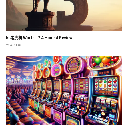
Is 老虎机 Worth It? A Honest Review
2026-01-02