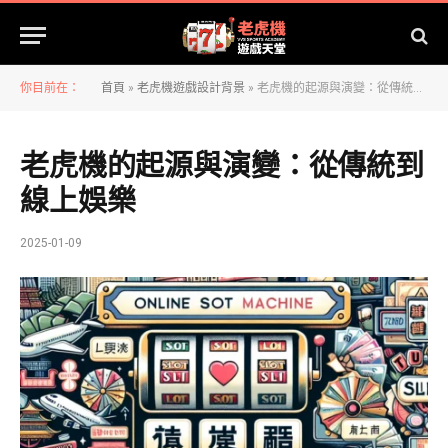
你目前在：
首頁
»
老虎機遊戲設計背景
»
老虎機的起源與演變：從傳統到線上娛樂
老虎機的起源與演變：從傳統到
線上娛樂
2025-01-09