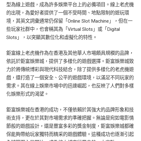
型為線上遊戲，成為許多娛樂平台上的必備項目。線上老虎機
的出現，為愛好者提供了一個不受時間、地點限制的遊玩環
境，其英文詞彙通常仍保留「Online Slot Machine」，但在一
些玩家社群中，也會稱其為「Virtual Slots」或「Digital
Slots」，以突顯其數位化和虛擬化的特性。
鉅富線上老虎機作為在香港及其他華人市場頗具規模的品牌，
依託於鉅富娛樂城，提供了多樣化的遊戲選擇。鉅富娛樂城致
力於將傳統博彩與現代科技結合，除了提供多樣化的老虎機遊
戲，還打造了一個安全、公平的遊戲環境，以滿足不同玩家的
需求。其在線上娛樂市場中的迅速崛起，也反映了人們對多樣
化娛樂形式的渴望。
鉅富娛樂城在香港的成功，不僅依賴於其強大的品牌形象和技
術支持，更在於其對市場需求的準確把握。無論是宛如電影情
節般的遊戲設計，還是豐富多彩的獎金制度，鉅富娛樂城都確
保能夠帶給玩家獨特而精采的遊戲體驗。這種成功也逐漸引起