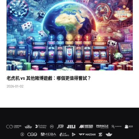
老虎机 vs 其他賭博遊戲：哪個更值得嘗試？
2026-01-02