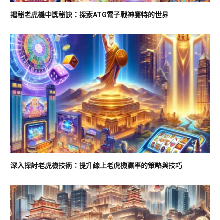
揭秘老虎機中獎秘訣：探索ATG電子戰神賽特的世界
深入探討老虎機技術：提升線上老虎機贏率的策略與技巧