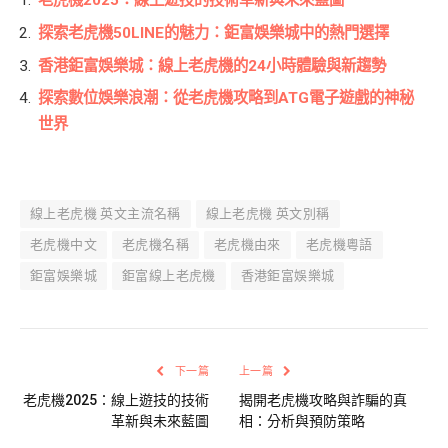
老虎機2025：線上遊技的技術革新與未來藍圖
探索老虎機50LINE的魅力：鉅富娛樂城中的熱門選擇
香港鉅富娛樂城：線上老虎機的24小時體驗與新趨勢
探索數位娛樂浪潮：從老虎機攻略到ATG電子遊戲的神秘
世界
線上老虎機 英文主流名稱
線上老虎機 英文別稱
老虎機中文
老虎機名稱
老虎機由來
老虎機粵語
鉅富娛樂城
鉅富線上老虎機
香港鉅富娛樂城
下一篇
上一篇
老虎機2025：線上遊技的技術
揭開老虎機攻略與詐騙的真
革新與未來藍圖
相：分析與預防策略