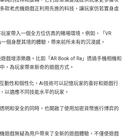
多款老虎機遊戲正利用先進的科技，讓玩家仿若置身虛
將玩家帶入一個全方位仿真的賭場環境。例如，「VR
戲轉化為一個身歷其境的體驗，帶來前所未有的沉浸感。
增添樂趣。比如「AR Book of Ra」透過手機相機和
中，為玩家帶來新奇的遊戲方式。
互動性和個性化，AI技術可以記憶玩家的喜好和遊戲行
，以適應不同技能水平的玩家。
透明和安全的同時，也開啟了使用加密貨幣進行博弈的
機遊戲無疑為用戶帶來了全新的遊戲體驗，不僅使遊戲