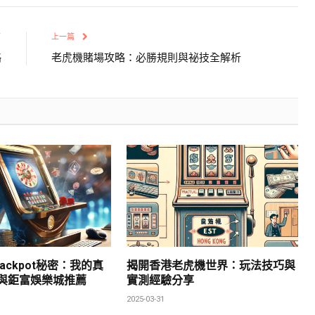
篇
上一篇
略
老虎機賭場攻略：必勝規則與祕技全解析
ackpot秘密：我的真
揭開香港老虎機世界：玩法技巧與
與鉅富娛樂城推薦
實測經驗分享
2025-03-31