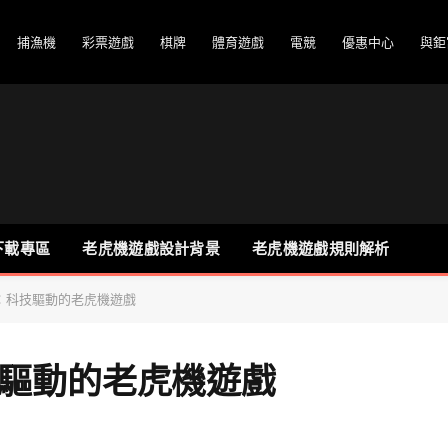
捕漁機
彩票遊戲
棋牌
體育遊戲
電競
優惠中心
與鉅
下載專區
老虎機遊戲設計背景
老虎機遊戲規則解析
：科技驅動的老虎機遊戲
驅動的老虎機遊戲