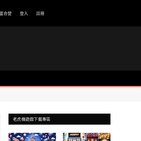
富合營
登入
註冊
老虎機遊戲下載專區