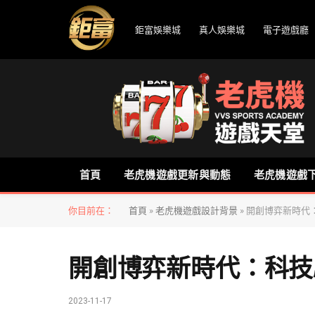
鉅富娛樂城
真人娛樂城
電子遊戲廳
首頁
老虎機遊戲更新與動態
老虎機遊戲
你目前在：
首頁
»
老虎機遊戲設計背景
»
開創博弈新時代
開創博弈新時代：科技
2023-11-17