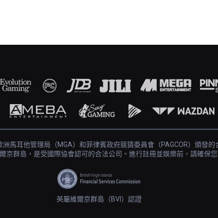
歐洲馬耳他管理局（MGA）和菲律賓政府競猜委員會（PAGCOR）頒發的
爾京群島，是受國際協會認可的合法公司。進行註冊並娛樂前，請確保您
英屬維爾京群島（BVI）認證