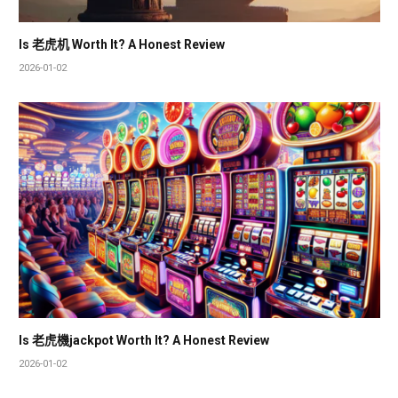
Is 老虎机 Worth It? A Honest Review
2026-01-02
Is 老虎機jackpot Worth It? A Honest Review
2026-01-02