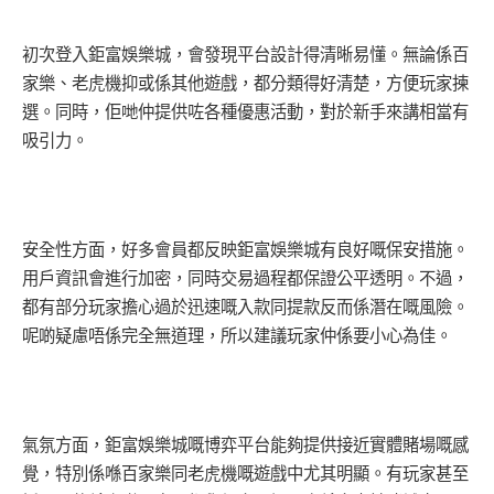
初次登入鉅富娛樂城，會發現平台設計得清晰易懂。無論係百
家樂、老虎機抑或係其他遊戲，都分類得好清楚，方便玩家揀
選。同時，佢哋仲提供咗各種優惠活動，對於新手來講相當有
吸引力。
安全性方面，好多會員都反映鉅富娛樂城有良好嘅保安措施。
用戶資訊會進行加密，同時交易過程都保證公平透明。不過，
都有部分玩家擔心過於迅速嘅入款同提款反而係潛在嘅風險。
呢啲疑慮唔係完全無道理，所以建議玩家仲係要小心為佳。
氣氛方面，鉅富娛樂城嘅博弈平台能夠提供接近實體賭場嘅感
覺，特別係喺百家樂同老虎機嘅遊戲中尤其明顯。有玩家甚至