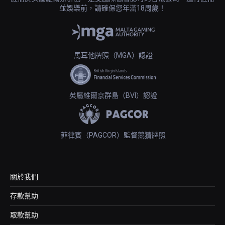
並娛樂前，請確保您年滿18周歲！
馬耳他牌照（MGA）認證
英屬維爾京群島（BVI）認證
菲律賓（PAGCOR）監督競猜牌照
關於我們
存款幫助
取款幫助