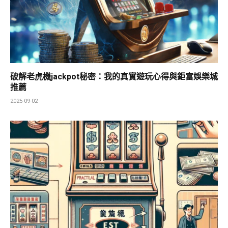
破解老虎機jackpot秘密：我的真實遊玩心得與鉅富娛樂城
推薦
2025-09-02