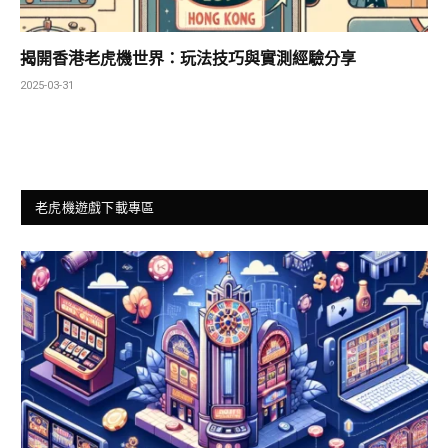
揭開香港老虎機世界：玩法技巧與實測經驗分享
2025-03-31
老虎機遊戲下載專區