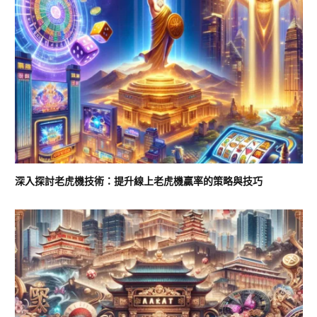
深入探討老虎機技術：提升線上老虎機贏率的策略與技巧