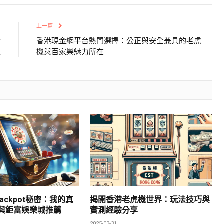
篇
上一篇
譽
香港現金網平台熱門選擇：公正與安全兼具的老虎
性
機與百家樂魅力所在
ackpot秘密：我的真
揭開香港老虎機世界：玩法技巧與
與鉅富娛樂城推薦
實測經驗分享
2025-03-31