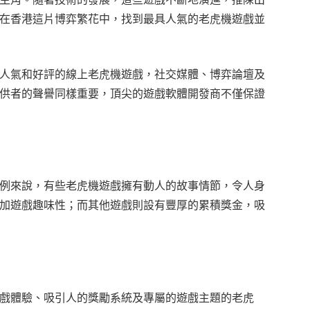
在香港這片博弈繁花中，找到最具人氣的老虎機遊戲並
人氣和好評的線上老虎機遊戲，社交媒體、博弈論壇及
供者的聲譽同樣重要，頂尖的遊戲軟體開發商不僅保證
例來說，有些老虎機遊戲擁有動人的故事情節，令人身
加遊戲趣味性；而其他遊戲則設有豐厚的累積獎金，吸
戲體驗、吸引人的獎勵系統及專屬的遊戲主題的老虎