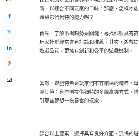
新，以迎合不同玩家的口味。那麼，怎樣才能
體驗它們獨特的魔力呢？
首先，了解市場趨勢是關鍵。尋找那些具有高
玩家社群經常會有討論和推薦。其次，遊戲提
遊戲品質，更擁有創新和公平的遊戲機制。
當然，遊戲特色是玩家們不容錯過的精粹。舉
臨其境；有些則提供獨特的多線贏錢方式，增
引那些夢想一夜暴富的玩家。
綜合以上要素，選擇具有良好介面、流暢的遊