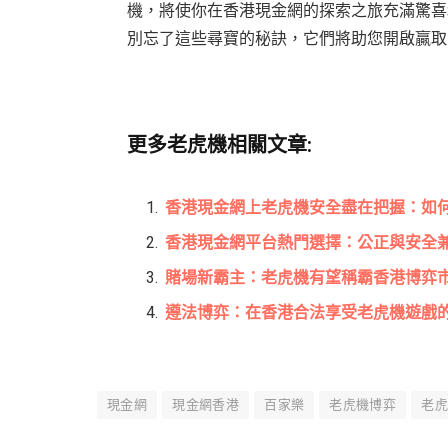
機，將使你在香港現金網的探索之旅充滿驚喜
別忘了這些尋寶的秘訣，它們將助您開啟贏取
更多老虎機相關文章:
香港現金網上老虎機安全盡在把握：如
香港現金網平台熱門選擇：公正與安全
賭場新霸主：老虎機有望稱霸香港博弈
遵法博弈：在香港合法享受老虎機遊戲
現金網
現金網香港
百家樂
老虎機博弈
老