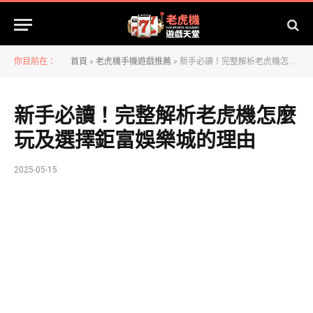
你目前在：
首頁
»
老虎機手機遊戲推薦
»
新手必讀！完整解析老虎機怎麼玩及選擇鉅富娛樂城的理由
新手必讀！完整解析老虎機怎麼
玩及選擇鉅富娛樂城的理由
2025-05-15