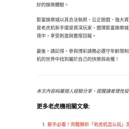
好的娛樂體驗。
鉅富娛樂城以其合法執照、公正遊戲、強大資
是老虎机新手還是資深玩家，選擇鉅富娛樂城
境中，享受刺激與豐厚回報。
最後，請記得，參與博彩請務必遵守年齡限制
机的世界中找到屬於自己的快樂與收穫！
本文內容純屬個人經驗分享，提醒讀者理性投
更多老虎機相關文章:
新手必看！完整解析「老虎机怎么玩」