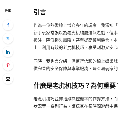
引言
分享
作為一位熱愛線上博弈多年的玩家，我深知「
新手玩家常誤以為老虎机純屬運氣遊戲，但事
投注，降低損失風險，甚至提高獲利機會。本
上，利用有效的老虎机技巧，享受刺激又安心
同時，我也會介紹一個值得信賴的線上娛樂城
供完善的安全保障與專業服務，是亞洲玩家的
什麼是老虎机技巧？為何重要
老虎机技巧並非指能操控機率的作弊方法，而
狀況等一系列行為，讓玩家在長時間遊戲中保