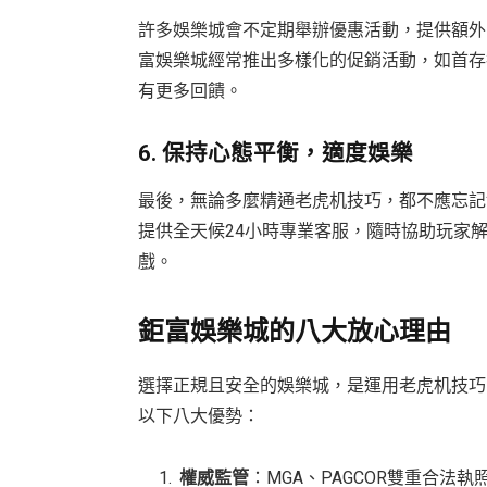
許多娛樂城會不定期舉辦優惠活動，提供額外
富娛樂城經常推出多樣化的促銷活動，如首存
有更多回饋。
6. 保持心態平衡，適度娛樂
最後，無論多麼精通老虎机技巧，都不應忘記
提供全天候24小時專業客服，隨時協助玩家
戲。
鉅富娛樂城的八大放心理由
選擇正規且安全的娛樂城，是運用老虎机技巧
以下八大優勢：
權威監管
：MGA、PAGCOR雙重合法