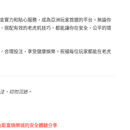
金實力和貼心服務，成為亞洲玩家首選的平台。無論你
，搭配有效的老虎机技巧，都能讓你在安全、公平的環
，合理投注，享受健康娛樂。祝福每位玩家都能在老虎
注，切勿沉迷。
及鉅富娛樂城的安全體驗分享