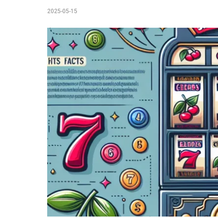
2025-05-15