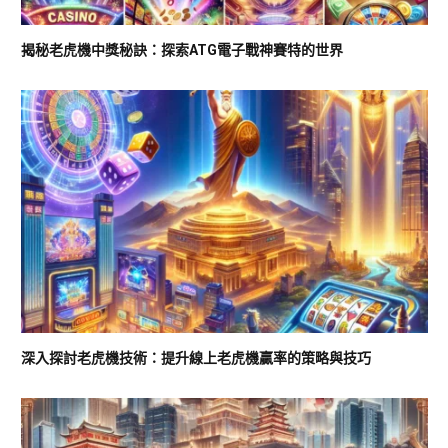
揭秘老虎機中獎秘訣：探索ATG電子戰神賽特的世界
深入探討老虎機技術：提升線上老虎機贏率的策略與技巧