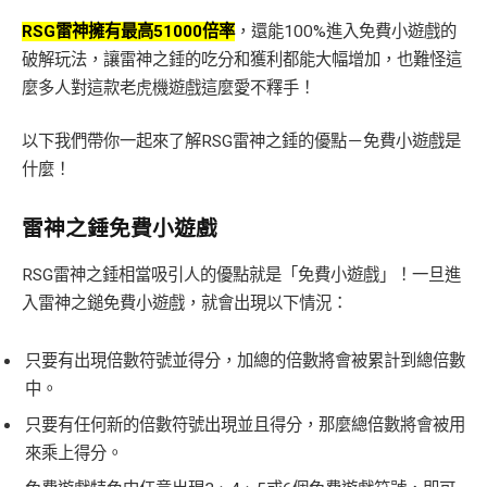
RSG雷神擁有最高51000倍率
，還能100%進入免費小遊戲的
破解玩法，讓雷神之錘的吃分和獲利都能大幅增加，也難怪這
麼多人對這款老虎機遊戲這麼愛不釋手！
以下我們帶你一起來了解RSG雷神之錘的優點－免費小遊戲是
什麼！
雷神之錘免費小遊戲
RSG雷神之錘相當吸引人的優點就是「免費小遊戲」！一旦進
入雷神之鎚免費小遊戲，就會出現以下情況：
只要有出現倍數符號並得分，加總的倍數將會被累計到總倍數
中。
只要有任何新的倍數符號出現並且得分，那麼總倍數將會被用
來乘上得分。