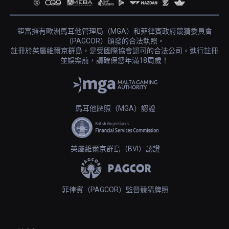
鉅富擁有歐洲馬耳他管理局（MGA）和菲律賓政府競猜委員會
（PAGCOR）頒發的合法執照。
註冊於英屬維爾京群島，是受國際協會認可的合法公司。進行註冊
並娛樂前，請確保您年滿18周歲！
馬耳他牌照（MGA）認證
英屬維爾京群島（BVI）認證
菲律賓（PAGCOR）監督競猜牌照