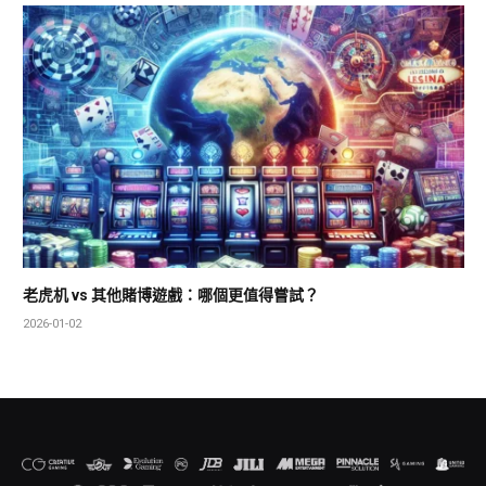
老虎机 vs 其他賭博遊戲：哪個更值得嘗試？
2026-01-02