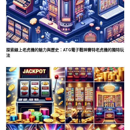
探索線上老虎機的魅力與歷史：ATG電子戰神賽特老虎機的獨特玩
法