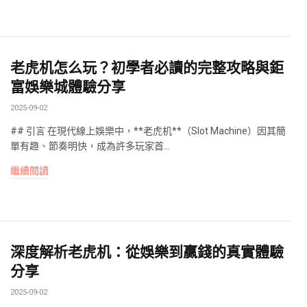
老虎机怎么玩？初學者必讀的完整攻略與鉅
富娛樂城體驗分享
2025-09-02
## 引言 在現代線上娛樂中，**老虎机**（Slot Machine）因其簡
單有趣、節奏明快，成為許多玩家首…
繼續閱讀
深度解析老虎机：從娛樂到贏錢的真實體驗
分享
2025-09-02