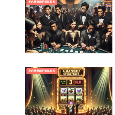
老虎機遊戲更新與動態
老虎機遊戲更新與動態