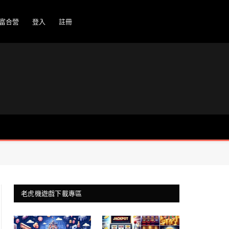
富合營
登入
註冊
老虎機遊戲下載專區