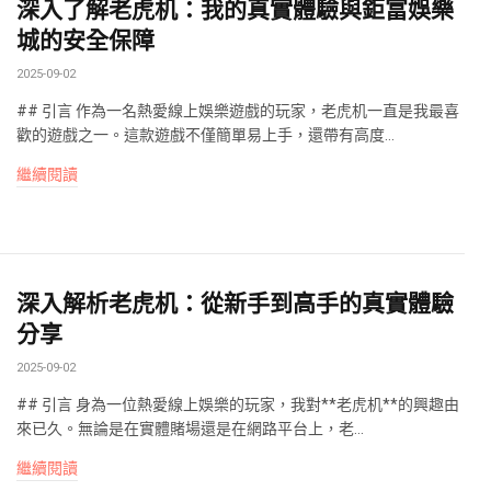
深入了解老虎机：我的真實體驗與鉅富娛樂
城的安全保障
2025-09-02
## 引言 作為一名熱愛線上娛樂遊戲的玩家，老虎机一直是我最喜
歡的遊戲之一。這款遊戲不僅簡單易上手，還帶有高度…
繼續閱讀
深入解析老虎机：從新手到高手的真實體驗
分享
2025-09-02
## 引言 身為一位熱愛線上娛樂的玩家，我對**老虎机**的興趣由
來已久。無論是在實體賭場還是在網路平台上，老…
繼續閱讀