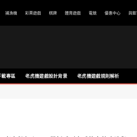
捕漁機
彩票遊戲
棋牌
體育遊戲
電競
優惠中心
與鉅
下載專區
老虎機遊戲設計背景
老虎機遊戲規則解析