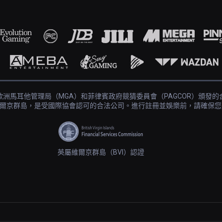
歐洲馬耳他管理局（MGA）和菲律賓政府競猜委員會（PAGCOR）頒發的
爾京群島，是受國際協會認可的合法公司。進行註冊並娛樂前，請確保您
英屬維爾京群島（BVI）認證