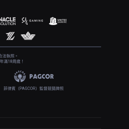
合法執照。
年滿18周歲！
菲律賓（PAGCOR）監督競猜牌照