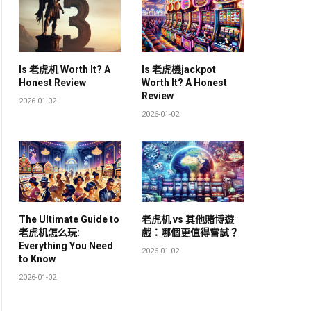
Is 老虎机 Worth It? A
Is 老虎機jackpot
Honest Review
Worth It? A Honest
Review
2026-01-02
2026-01-02
The Ultimate Guide to
老虎机 vs 其他賭博遊
老虎机怎么玩:
戲：哪個更值得嘗試？
Everything You Need
2026-01-02
to Know
2026-01-02