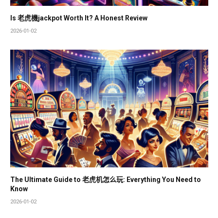
Is 老虎機jackpot Worth It? A Honest Review
2026-01-02
The Ultimate Guide to 老虎机怎么玩: Everything You Need to
Know
2026-01-02