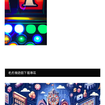
老虎機遊戲下載專區