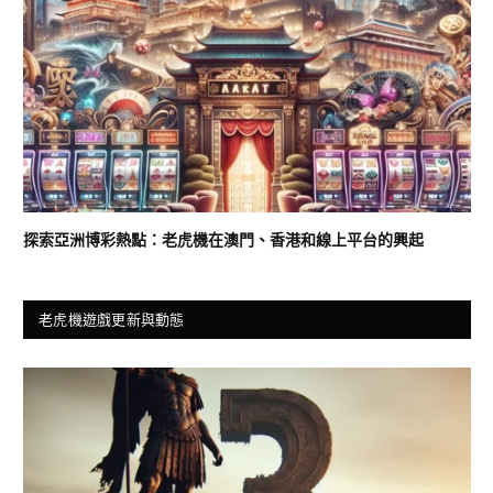
探索亞洲博彩熱點：老虎機在澳門、香港和線上平台的興起
老虎機遊戲更新與動態