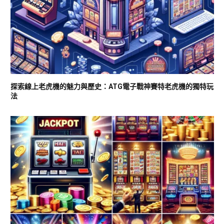
探索線上老虎機的魅力與歷史：ATG電子戰神賽特老虎機的獨特玩
法