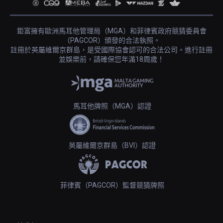
鉅富擁有歐洲馬耳他管理局（MGA）和菲律賓政府競猜委員會
（PAGCOR）頒發的合法執照。
註冊於英屬維爾京群島，是受國際協會認可的合法公司。進行註冊
並娛樂前，請確保您年滿18周歲！
馬耳他牌照（MGA）認證
英屬維爾京群島（BVI）認證
菲律賓（PAGCOR）監督競猜牌照