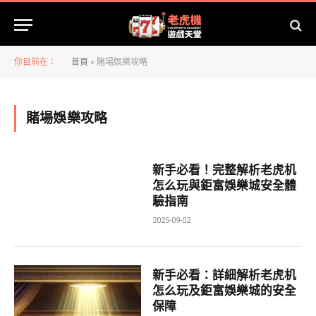
你目前在：
首頁
»
賭場娛樂攻略
賭場娛樂攻略
新手必看！完整解析老虎机
怎么玩與鉅富娛樂城安全體
驗指南
2025-09-02
新手必看：詳細解析老虎机
怎么玩及鉅富娛樂城的安全
保障