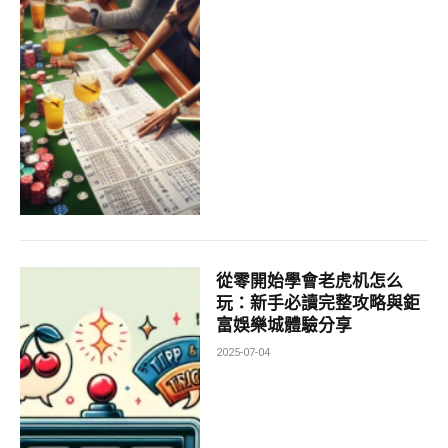
從零開始學會老虎机怎么
玩：新手必讀完整攻略與鉅
富娛樂城體驗分享
2025-07-04