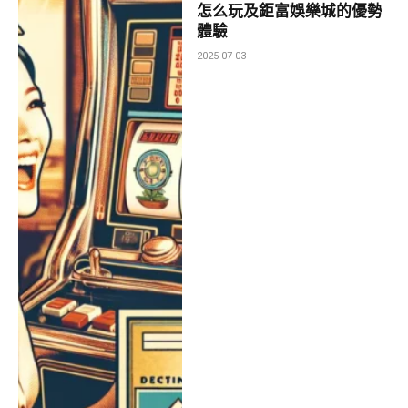
怎么玩及鉅富娛樂城的優勢
體驗
2025-07-03