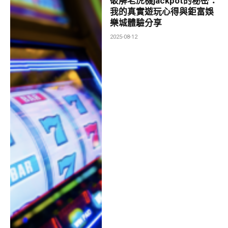
破解老虎機jackpot的秘密：
我的真實遊玩心得與鉅富娛
樂城體驗分享
2025-08-12