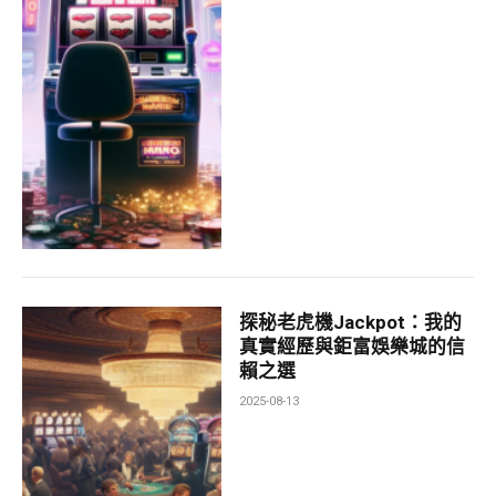
探秘老虎機Jackpot：我的
真實經歷與鉅富娛樂城的信
賴之選
2025-08-13