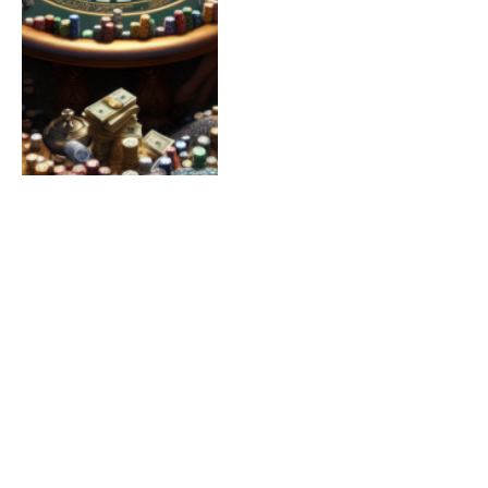
深入解析老虎機Jackpot：
鉅富娛樂城帶你體驗公平與
刺激的贏錢之旅
2025-08-05