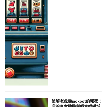
破解老虎機jackpot的秘密：
我的真實體驗與鉅富娛樂城