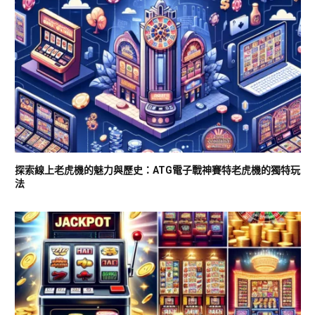
探索線上老虎機的魅力與歷史：ATG電子戰神賽特老虎機的獨特玩
法