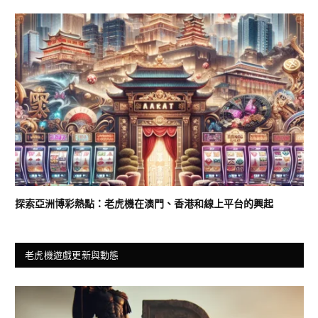
探索亞洲博彩熱點：老虎機在澳門、香港和線上平台的興起
老虎機遊戲更新與動態