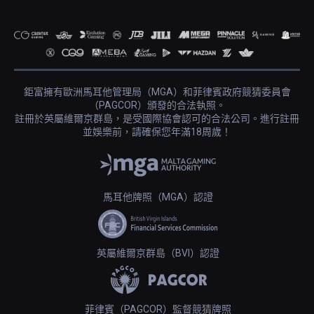
鉅富擁有歐洲馬耳他管理局（MGA）和菲律賓政府競猜委員會
（PAGCOR）頒發的合法執照。
註冊於英屬維爾京群島，是受國際協會認可的合法公司。進行註冊
並娛樂前，請確保您年滿18周歲！
馬耳他牌照（MGA）認證
英屬維爾京群島（BVI）認證
菲律賓（PAGCOR）監督競猜牌照