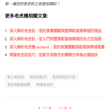
新，讓您的老虎机之旅更加精彩！
更多老虎機相關文章:
深入解析老虎机：我的真實體驗與選擇鉅富娛樂城的理由
深入解析老虎机：從入門到選擇鉅富娛樂城的全方位指南
深入解析老虎機Jackpot：我的真實體驗與鉅富娛樂城推薦
掌握老虎机技巧：從新手到高手的實戰分享與必備秘訣
線上老虎机
老虎机技巧
老虎机玩法介紹
老虎机遊戲攻略
賭場老虎机
下一篇
上一篇