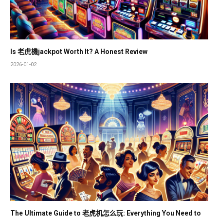
Is 老虎機jackpot Worth It? A Honest Review
2026-01-02
The Ultimate Guide to 老虎机怎么玩: Everything You Need to