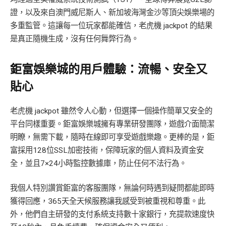
證，以及來自澳門威尼斯人、新加坡海灣金沙等頂尖娛樂場的
多重監管。這讓每一位玩家都能確信，老虎機 jackpot 的結果
是真正隨機生成，沒有任何舞弊行為。
鉅富娛樂城的用戶體驗：流暢、安全又
貼心
老虎機 jackpot 雖然令人心動，但選擇一個操作簡單又安全的
平台同樣重要。鉅富娛樂城擁有專業研發團隊，遊戲介面簡潔
明瞭，無需下載，隨時在線即可享受遊戲樂趣。更棒的是，鉅
富採用128位SSL加密技術，保障玩家的個人資料及資金安
全，並且7×24小時監控數據庫，防止任何不法行為。
我個人特別讚賞鉅富的客服團隊，無論何時遇到疑問都能即時
獲得回應，365天全天候服務讓我感受到被重視和尊重。此
外，他們自主研發的支付系統支持數十家銀行，充提款速度快