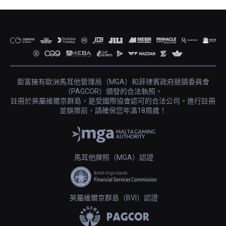
鉅富擁有歐洲馬耳他管理局（MGA）和菲律賓政府競猜委員會
（PAGCOR）頒發的合法執照。
註冊於英屬維爾京群島，是受國際協會認可的合法公司。進行註冊
並娛樂前，請確保您年滿18周歲！
馬耳他牌照（MGA）認證
英屬維爾京群島（BVI）認證