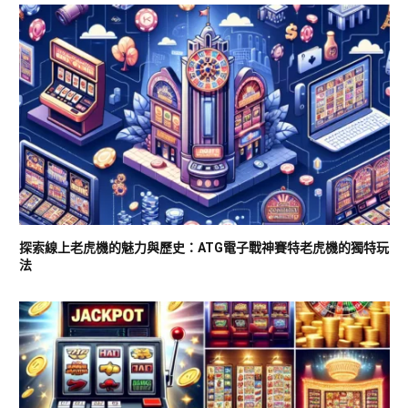
探索線上老虎機的魅力與歷史：ATG電子戰神賽特老虎機的獨特玩
法