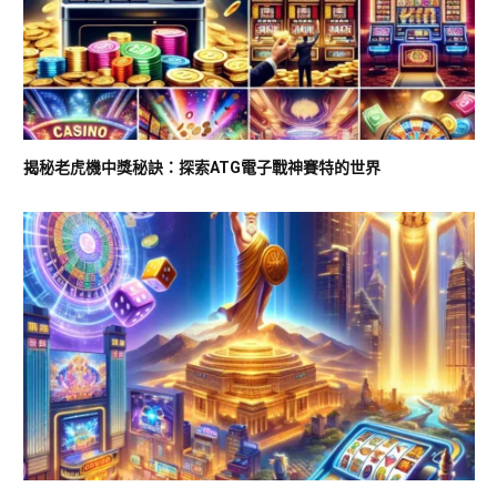
揭秘老虎機中獎秘訣：探索ATG電子戰神賽特的世界