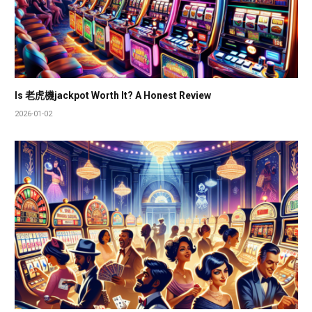
Is 老虎機jackpot Worth It? A Honest Review
2026-01-02