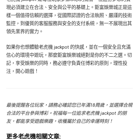
現必須建立在合法、安全與公平的基礎上。鉅富娛樂城正是這
樣一個值得信賴的選擇，從國際認證的合法執照、嚴謹的技術
監控，到優質的客服服務與安全的支付系統，無一不展現出其
領先業界的實力。
如果你也想體驗老虎機 jackpot 的快感，並在一個安全且充滿
信心的環境中遊玩，那麼鉅富娛樂城絕對是你的不二之選。切
記，享受娛樂的同時，務必遵守負責任博彩的原則，理性投
注，開心遊戲！
最後提醒各位玩家，請務必確認您已年滿18周歲，並選擇合規
合法的平台參與博彩。祝福每一位追求老虎機 jackpot 的朋
友，都能享受遊戲樂趣，收穫屬於自己的幸運時刻！
更多老虎機相關文章: