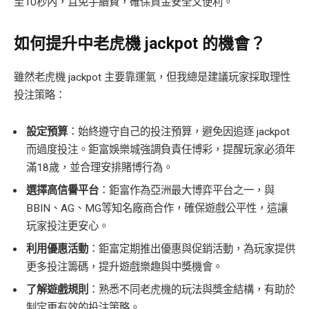
至10秒內，且免手續費，確保資金安全又便利。
如何提升中老虎機 jackpot 的機會？
雖然老虎機 jackpot 主要靠運氣，但我總是建議玩家採取理性
投注策略：
設定預算
：始終遵守自己的投注預算，避免因追逐 jackpot
而過度投注。鉅富娛樂城強調負責任博彩，提醒玩家必須年
滿18歲，並合理安排賭博行為。
選擇高信譽平台
：鉅富作為亞洲最大博弈平台之一，與
BBIN、AG、MG等知名廠商合作，確保遊戲公平性，這讓
玩家投注更安心。
利用優惠活動
：鉅富定期推出優惠與促銷活動，為玩家提供
更多投注籌碼，提升遊戲樂趣與中獎機會。
了解遊戲規則
：熟悉不同老虎機的玩法與獎金結構，有助於
制定更有效的投注策略。