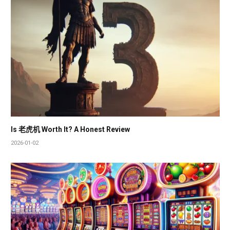
Is 老虎机 Worth It? A Honest Review
2026-01-02