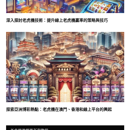
深入探討老虎機技術：提升線上老虎機贏率的策略與技巧
探索亞洲博彩熱點：老虎機在澳門、香港和線上平台的興起