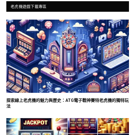
老虎機遊戲下載專區
探索線上老虎機的魅力與歷史：ATG電子戰神賽特老虎機的獨特玩
法