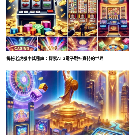
揭秘老虎機中獎秘訣：探索ATG電子戰神賽特的世界