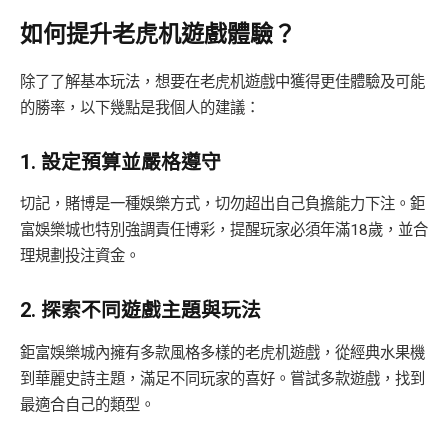
如何提升老虎机遊戲體驗？
除了了解基本玩法，想要在老虎机遊戲中獲得更佳體驗及可能
的勝率，以下幾點是我個人的建議：
1. 設定預算並嚴格遵守
切記，賭博是一種娛樂方式，切勿超出自己負擔能力下注。鉅
富娛樂城也特別強調責任博彩，提醒玩家必須年滿18歲，並合
理規劃投注資金。
2. 探索不同遊戲主題與玩法
鉅富娛樂城內擁有多款風格多樣的老虎机遊戲，從經典水果機
到華麗史詩主題，滿足不同玩家的喜好。嘗試多款遊戲，找到
最適合自己的類型。