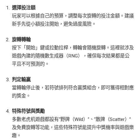
選擇投注額
玩家可以根據自己的預算，調整每次旋轉的投注金額。建議
新手先從小額投注開始，避免過度風險。
旋轉轉輪
按下「開始」鍵或拉動拉桿，轉輪會隨機旋轉。這裡就涉及
遊戲內建的隨機數生成器（RNG），確保每次結果都是公
平且不可預測的。
判定輸贏
當轉輪停止後，若符號排列符合贏獎組合，即可獲得相對應
的獎金。
特殊符號與獎勵
多數老虎机遊戲都設有“野牌（Wild）”、“散牌（Scatter）”
及免費旋轉等功能，這些特殊符號能提升中獎機率與遊戲樂
趣。