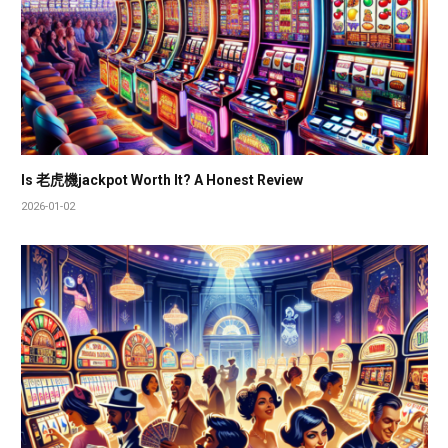
Is 老虎機jackpot Worth It? A Honest Review
2026-01-02