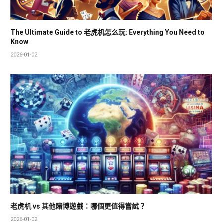
The Ultimate Guide to 老虎机怎么玩: Everything You Need to
Know
2026-01-02
老虎机 vs 其他賭博遊戲：哪個更值得嘗試？
2026-01-02