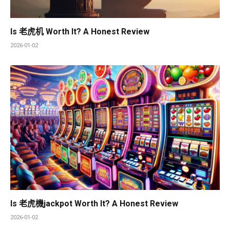
Is 老虎机 Worth It? A Honest Review
2026-01-02
Is 老虎機jackpot Worth It? A Honest Review
2026-01-02