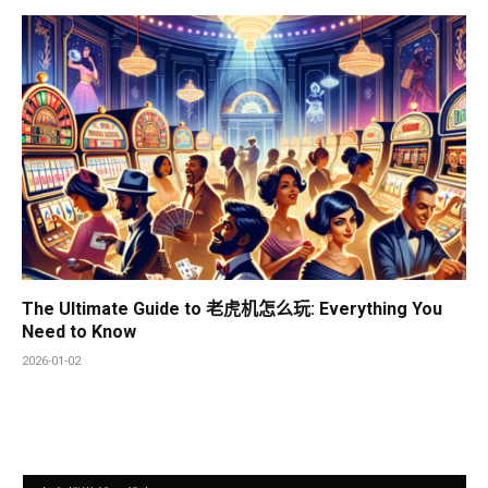
The Ultimate Guide to 老虎机怎么玩: Everything You
Need to Know
2026-01-02