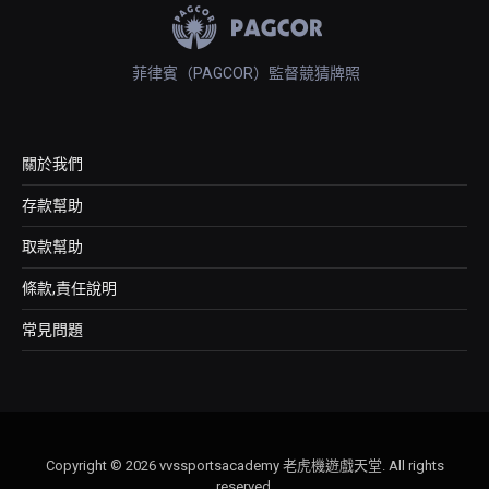
菲律賓（PAGCOR）監督競猜牌照
關於我們
存款幫助
取款幫助
條款,責任說明
常見問題
Copyright © 2026 vvssportsacademy 老虎機遊戲天堂. All rights
reserved.