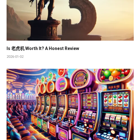
Is 老虎机 Worth It? A Honest Review
2026-01-02