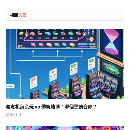
相關
文章
老虎机怎么玩 vs 傳統賭博：哪個更適合你？
2026-01-15