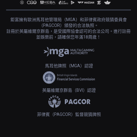
鉅富擁有歐洲馬耳他管理局（MGA）和菲律賓政府競猜委員會
（PAGCOR）頒發的合法執照。
註冊於英屬維爾京群島，是受國際協會認可的合法公司。進行註冊
並娛樂前，請確保您年滿18周歲！
馬耳他牌照（MGA）認證
英屬維爾京群島（BVI）認證
菲律賓（PAGCOR）監督競猜牌照