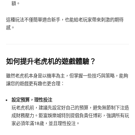
額。
這種玩法不僅簡單適合新手，也能給老玩家帶來刺激的期待
感。
如何提升老虎机的遊戲體驗？
雖然老虎机本身是以機率為主，但掌握一些技巧與策略，能夠
讓您的遊戲更有趣也更合理：
設定預算，理性投注
玩老虎机前，建議先設定好自己的預算，避免無節制下注造
成財務壓力。鉅富娛樂城特別提倡負責任博彩，強調所有玩
家必須年滿18歲，並且理性投注。