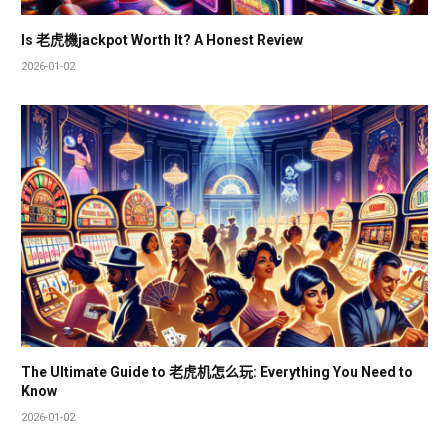
Is 老虎機jackpot Worth It? A Honest Review
2026-01-02
The Ultimate Guide to 老虎机怎么玩: Everything You Need to
Know
2026-01-02