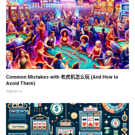
Common Mistakes with 老虎机怎么玩 (And How to
Avoid Them)
2026-01-15