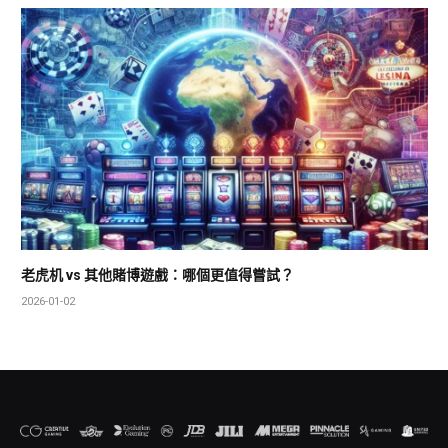
老虎机 vs 其他賭博遊戲：哪個更值得嘗試？
2026-01-02