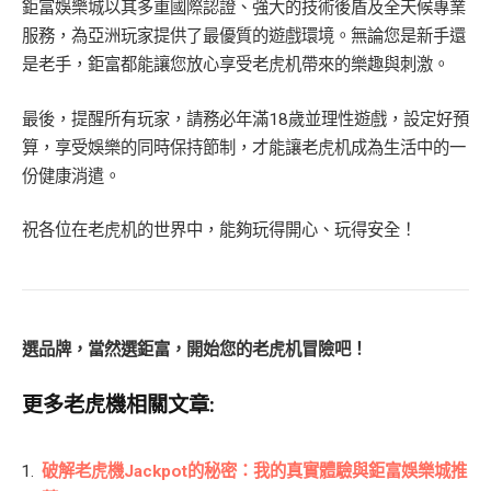
鉅富娛樂城以其多重國際認證、強大的技術後盾及全天候專業
服務，為亞洲玩家提供了最優質的遊戲環境。無論您是新手還
是老手，鉅富都能讓您放心享受老虎机帶來的樂趣與刺激。
最後，提醒所有玩家，請務必年滿18歲並理性遊戲，設定好預
算，享受娛樂的同時保持節制，才能讓老虎机成為生活中的一
份健康消遣。
祝各位在老虎机的世界中，能夠玩得開心、玩得安全！
選品牌，當然選鉅富，開始您的老虎机冒險吧！
更多老虎機相關文章:
破解老虎機Jackpot的秘密：我的真實體驗與鉅富娛樂城推