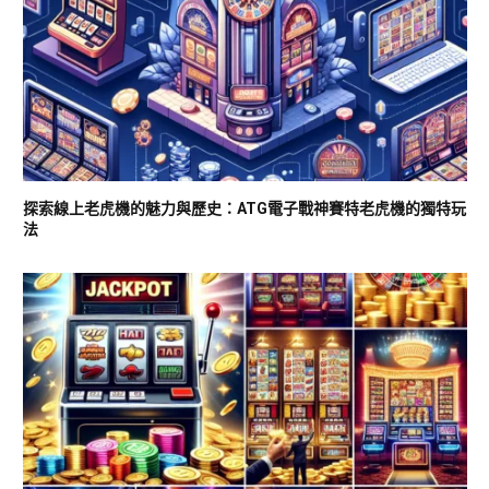
探索線上老虎機的魅力與歷史：ATG電子戰神賽特老虎機的獨特玩
法