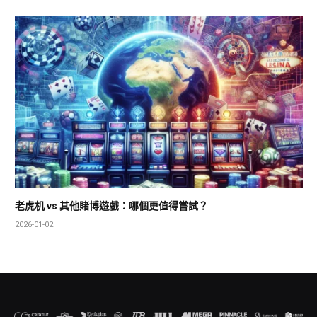
老虎机 vs 其他賭博遊戲：哪個更值得嘗試？
2026-01-02