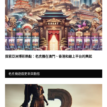
探索亞洲博彩熱點：老虎機在澳門、香港和線上平台的興起
老虎機遊戲更新與動態