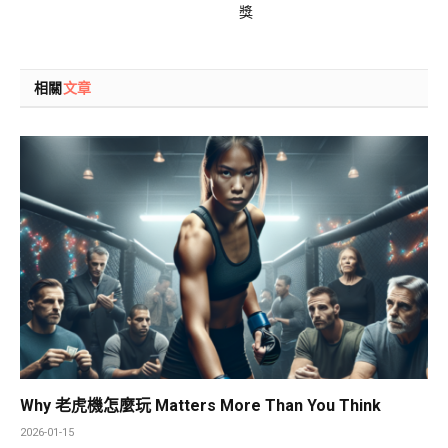
獎
相關
文章
Why 老虎機怎麼玩 Matters More Than You Think
2026-01-15