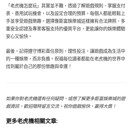
「老虎機怎麼玩」其實並不難，透過了解遊戲規則、掌握支付
表、善用試玩機會，以及設定合理的預算，每個人都能輕鬆上
手並享受遊戲樂趣。選擇像鉅富娛樂城這樣擁有合法牌照、多
重安全認證及專業客服支持的優質平台，更能讓你的娛樂體驗
安心又愉快。
最後，記得遵守博彩責任原則，理性投注，讓遊戲成為生活中
的一種娛樂，而非負擔。祝福每位讀者都能在老虎機的世界中
找到屬於自己的那份樂趣與幸運！
如果你對老虎機還有任何疑問，或想了解更多鉅富娛樂城的遊
戲資訊，歡迎隨時留言交流。祝你遊戲愉快，贏得大獎！
更多老虎機相關文章: