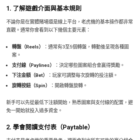
1. 了解遊戲介面與基本規則
不論你是在實體賭場還是線上平台，老虎機的基本操作都非常
直觀。通常你會看到以下幾個主要元素：
轉盤（Reels）
：通常有3至5個轉盤，轉動後呈現各種圖
案。
支付線（Paylines）
：決定哪些圖案組合會贏得獎勵。
下注金額（Bet）
：玩家可調整每次旋轉的投注額。
旋轉按鈕（Spin）
：開啟轉盤旋轉。
新手可以先從最低下注額開始，熟悉圖案與支付線的配置，避
免一開始就投入過多資金。
2. 學會閱讀支付表（Paytable）