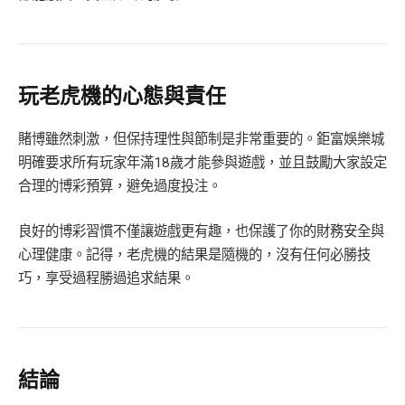
玩老虎機的心態與責任
賭博雖然刺激，但保持理性與節制是非常重要的。鉅富娛樂城
明確要求所有玩家年滿18歲才能參與遊戲，並且鼓勵大家設定
合理的博彩預算，避免過度投注。
良好的博彩習慣不僅讓遊戲更有趣，也保護了你的財務安全與
心理健康。記得，老虎機的結果是隨機的，沒有任何必勝技
巧，享受過程勝過追求結果。
結論