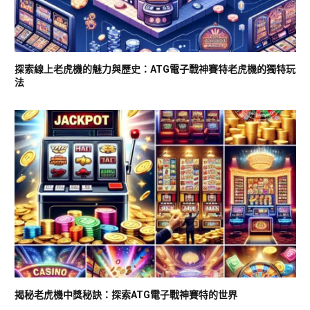
探索線上老虎機的魅力與歷史：ATG電子戰神賽特老虎機的獨特玩
法
揭秘老虎機中獎秘訣：探索ATG電子戰神賽特的世界