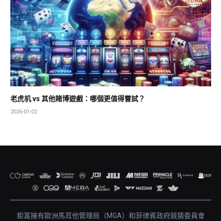
老虎机 vs 其他賭博遊戲：哪個更值得嘗試？
2026-01-02
鉅富擁有歐洲馬耳他管理局（MGA）和菲律賓政府競猜委員會