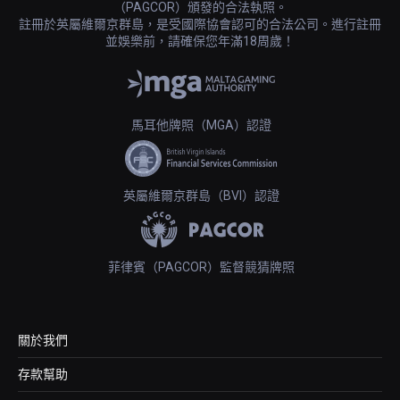
（PAGCOR）頒發的合法執照。
註冊於英屬維爾京群島，是受國際協會認可的合法公司。進行註冊
並娛樂前，請確保您年滿18周歲！
馬耳他牌照（MGA）認證
英屬維爾京群島（BVI）認證
菲律賓（PAGCOR）監督競猜牌照
關於我們
存款幫助