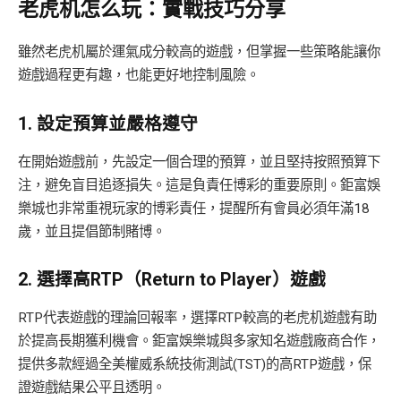
老虎机怎么玩：實戰技巧分享
雖然老虎机屬於運氣成分較高的遊戲，但掌握一些策略能讓你
遊戲過程更有趣，也能更好地控制風險。
1. 設定預算並嚴格遵守
在開始遊戲前，先設定一個合理的預算，並且堅持按照預算下
注，避免盲目追逐損失。這是負責任博彩的重要原則。鉅富娛
樂城也非常重視玩家的博彩責任，提醒所有會員必須年滿18
歲，並且提倡節制賭博。
2. 選擇高RTP（Return to Player）遊戲
RTP代表遊戲的理論回報率，選擇RTP較高的老虎机遊戲有助
於提高長期獲利機會。鉅富娛樂城與多家知名遊戲廠商合作，
提供多款經過全美權威系統技術測試(TST)的高RTP遊戲，保
證遊戲結果公平且透明。