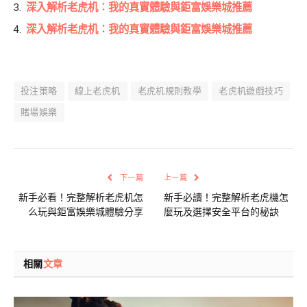
深入解析老虎机：我的真實體驗與鉅富娛樂城推薦
深入解析老虎机：我的真實體驗與鉅富娛樂城推薦
投注策略
線上老虎机
老虎机規則教學
老虎机遊戲技巧
賭場娛樂
下一篇
上一篇
新手必看！完整解析老虎机怎
新手必讀！完整解析老虎機怎
么玩與鉅富娛樂城體驗分享
麼玩及選擇安全平台的秘訣
相關
文章