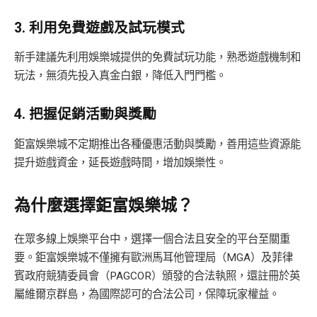
3. 利用免費遊戲及試玩模式
新手建議先利用娛樂城提供的免費試玩功能，熟悉遊戲機制和
玩法，無須先投入真金白銀，降低入門門檻。
4. 把握促銷活動與獎勵
鉅富娛樂城不定期推出各種優惠活動與獎勵，善用這些資源能
提升遊戲資金，延長遊戲時間，增加娛樂性。
為什麼選擇鉅富娛樂城？
在眾多線上娛樂平台中，選擇一個合法且安全的平台至關重
要。鉅富娛樂城不僅擁有歐洲馬耳他管理局（MGA）及菲律
賓政府競猜委員會（PAGCOR）頒發的合法執照，還註冊於英
屬維爾京群島，為國際認可的合法公司，保障玩家權益。