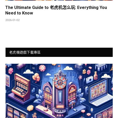
The Ultimate Guide to 老虎机怎么玩: Everything You
Need to Know
2026-01-02
老虎機遊戲下載專區