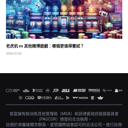
老虎机 vs 其他賭博遊戲：哪個更值得嘗試？
2026-01-02
鉅富擁有歐洲馬耳他管理局（MGA）和菲律賓政府競猜委員會
（PAGCOR）頒發的合法執照。
註冊於英屬維爾京群島，是受國際協會認可的合法公司。進行註冊