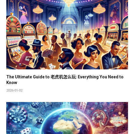
The Ultimate Guide to 老虎机怎么玩: Everything You Need to
Know
2026-01-02