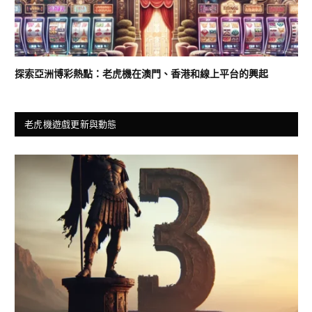
探索亞洲博彩熱點：老虎機在澳門、香港和線上平台的興起
老虎機遊戲更新與動態