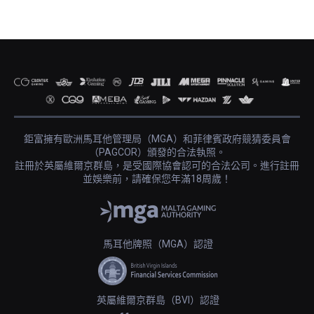
鉅富擁有歐洲馬耳他管理局（MGA）和菲律賓政府競猜委員會
（PAGCOR）頒發的合法執照。
註冊於英屬維爾京群島，是受國際協會認可的合法公司。進行註冊
並娛樂前，請確保您年滿18周歲！
馬耳他牌照（MGA）認證
英屬維爾京群島（BVI）認證