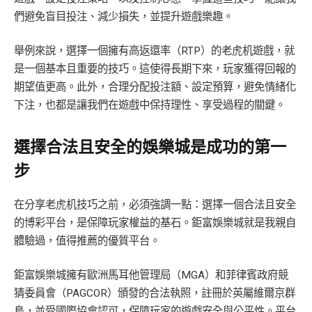
們避免盲目投注、減少損失，並提升遊戲樂趣。
舉例來說，選擇一個擁有高返還率（RTP）的老虎机遊戲，就
是一個基本且重要的技巧。這使得長期下來，玩家獲得回報的
期望值更高。此外，合理分配投注額、設定預算，避免情緒化
下注，也都是讓我們在遊戲中保持理性、享受過程的關鍵。
選擇合法且安全的娛樂城是成功的第一
步
在分享老虎机技巧之前，必須強調一點：選擇一個合法且安全
的博彩平台，是保障玩家權益的基石。鉅富娛樂城就是我親自
體驗過，值得推薦的優質平台。
鉅富娛樂城擁有歐洲馬耳他管理局（MGA）和菲律賓政府競
猜委員會（PAGCOR）頒發的合法執照，註冊於英屬維爾京群
島，並受國際協會認可，保障玩家的遊戲安全與公平性。平台