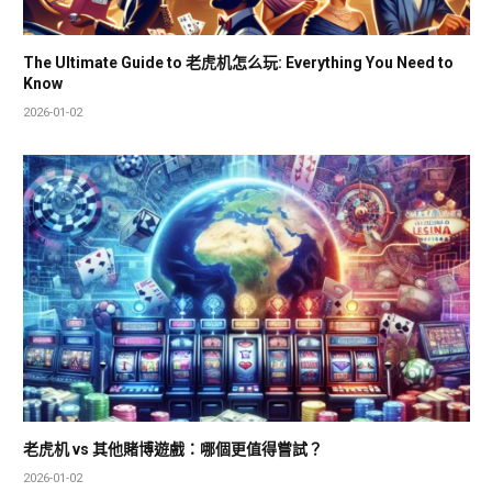
The Ultimate Guide to 老虎机怎么玩: Everything You Need to
Know
2026-01-02
老虎机 vs 其他賭博遊戲：哪個更值得嘗試？
2026-01-02