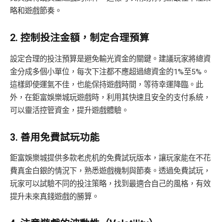
略和遊戲節奏。
2. 控制投注金額，制定合理預算
設定合理的投注預算是避免輸光資金的關鍵。建議玩家將總資
金分成多個小單位，每次下注都不應超過總資金的1%至5%。
這樣即使運氣不佳，也能保持遊戲時間，等待幸運降臨。此
外，在鉅富娛樂城玩遊戲時，利用其快速且安全的支付系統，
可以靈活控管資金，提升遊戲體驗。
3. 善用免費試玩功能
鉅富娛樂城提供多款老虎机的免費試玩版本，讓玩家能在不花
費真金白銀的情況下，熟悉遊戲機制與節奏。透過免費試玩，
玩家可以試驗不同的投注策略，找到最適合自己的風格，有效
提升未來真錢遊戲的勝算。