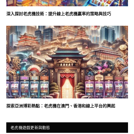
深入探討老虎機技術：提升線上老虎機贏率的策略與技巧
探索亞洲博彩熱點：老虎機在澳門、香港和線上平台的興起
老虎機遊戲更新與動態