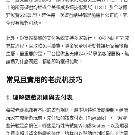
上的所有遊戲均經過全美權威系統技術測試（TST）及全球博
弈展覽G2E認證，確保每一次遊戲結果都是隨機且公正的，完
全沒有舞弊可能。
此外，鉅富娛樂城的支付系統支持多家銀行，10秒內即可完成
充提流程，且取款免手續費，資金安全與流動性讓玩家無後顧
之憂。最重要的是，平台提供全天候24小時專業客服服務，無
論遇到什麼問題，都能即時獲得協助。
常見且實用的老虎机技巧
1. 理解遊戲規則與支付表
每款老虎机都有不同的遊戲規則、賠率與特殊獎勵機制。建議
玩家在開始遊玩前，先仔細閱讀支付表（Paytable），了解哪
些符號是高價值，哪些是特殊符號如Wild或Scatter，以及觸發
免費旋轉或獎金遊戲的條件。這樣可以幫助你判斷最佳下注策