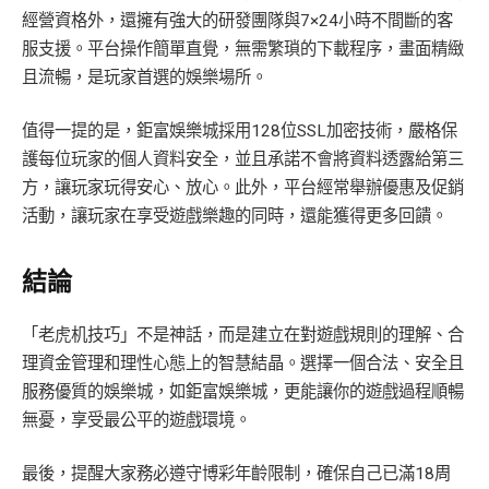
經營資格外，還擁有強大的研發團隊與7×24小時不間斷的客
服支援。平台操作簡單直覺，無需繁瑣的下載程序，畫面精緻
且流暢，是玩家首選的娛樂場所。
值得一提的是，鉅富娛樂城採用128位SSL加密技術，嚴格保
護每位玩家的個人資料安全，並且承諾不會將資料透露給第三
方，讓玩家玩得安心、放心。此外，平台經常舉辦優惠及促銷
活動，讓玩家在享受遊戲樂趣的同時，還能獲得更多回饋。
結論
「老虎机技巧」不是神話，而是建立在對遊戲規則的理解、合
理資金管理和理性心態上的智慧結晶。選擇一個合法、安全且
服務優質的娛樂城，如鉅富娛樂城，更能讓你的遊戲過程順暢
無憂，享受最公平的遊戲環境。
最後，提醒大家務必遵守博彩年齡限制，確保自己已滿18周