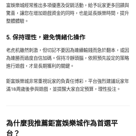
富娛樂城經常推出多項優惠及促銷活動，給予玩家更多回饋與
驚喜，讓您在增加遊戲資金的同時，也能延長娛樂時間，提升
整體體驗。
5. 保持理性，避免情緒化操作
老虎机雖然刺激，但切記不要因為連續輸錢而急於翻本，或因
為連勝而過度自信加碼。保持冷靜頭腦，依照預先設定的策略
進行遊戲，才是長期獲利的關鍵。
鉅富娛樂城非常重視玩家的負責任博彩，平台強烈建議玩家年
滿18周歲後參與遊戲，並提醒大家自定預算，理性投注。
為什麼我推薦鉅富娛樂城作為首選平
台？