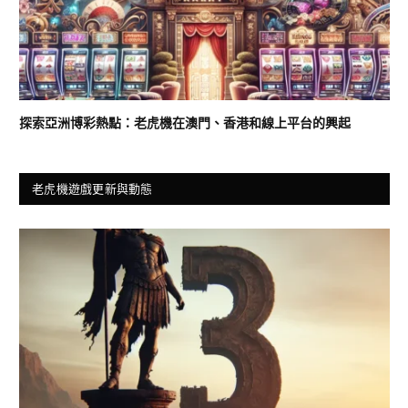
探索亞洲博彩熱點：老虎機在澳門、香港和線上平台的興起
老虎機遊戲更新與動態