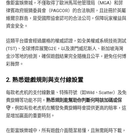
像鉅富娛樂城，不僅取得了歐洲馬耳他管理局（MGA）和菲
律賓政府競猜委員會（PAGCOR）的合法執照，且註冊於英屬
維爾京群島，是受國際協會認可的合法公司，保障玩家權益與
資金安全。
這類平台還會經過嚴格的權威認證，如全美權威系統技術測試
(TST)、全球博弈展覽G2E，以及澳門威尼斯人、新加坡海灣
金沙等地的檢測，確保遊戲結果完全隨機且公平，避免任何博
彩舞弊。
2. 熟悉遊戲規則與支付線設置
每款老虎机的支付線數量、特殊符號（如Wild、Scatter）及免
費旋轉等功能不同。
熟悉規則能幫助你判斷何時該加碼或保
守
，例如有些老虎机在觸發免費旋轉時會提供更高的賠率，這
是增加贏面的重要時刻。
在鉅富娛樂城中，所有遊戲介面簡潔易懂，且無需耗時下載，