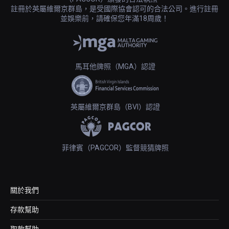
註冊於英屬維爾京群島，是受國際協會認可的合法公司。進行註冊
並娛樂前，請確保您年滿18周歲！
馬耳他牌照（MGA）認證
英屬維爾京群島（BVI）認證
菲律賓（PAGCOR）監督競猜牌照
關於我們
存款幫助
取款幫助