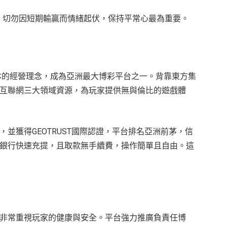
，切勿因短期輸贏而情緒起伏，保持平常心最為重要。
為本的經營理念，成為亞洲最大博彩平台之一。背靠東方集
互聯網三大領域資源，為玩家提供無與倫比的遊戲體
作，並獲得GEOTRUST國際認證，平台排名亞洲前茅，信
銀行快速充提，且取款無手續費，操作簡單且自由。這
非常重視玩家的健康與安全。平台強力推廣負責任博