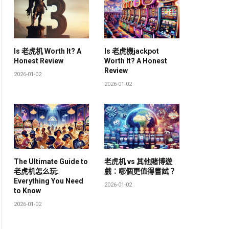
Is 老虎机 Worth It? A
Is 老虎機jackpot
Honest Review
Worth It? A Honest
Review
2026-01-02
2026-01-02
The Ultimate Guide to
老虎机 vs 其他賭博遊
老虎机怎么玩:
戲：哪個更值得嘗試？
Everything You Need
2026-01-02
to Know
2026-01-02