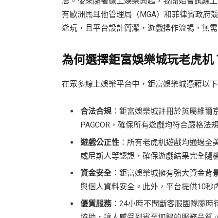
忘。後來隨著線上娛樂興起，我開始嘗試線上
有歐洲馬耳他管理局（MGA）和菲律賓政府競
遊玩，且平台設計簡潔，遊戲操作流暢，無需
為何選擇鉅富娛樂城玩老虎机
在眾多線上娛樂平台中，鉅富娛樂城憑藉以下
合法合規
：鉅富娛樂城註冊於英屬維爾京
PAGCOR，確保所有遊戲均符合嚴格法
遊戲公正性
：所有老虎机遊戲均通過全美
威尼斯人等認證，確保遊戲結果完全隨
資金安全
：鉅富娛樂城擁有強大資金背景
與個人資料安全。此外，平台提供10秒
優質服務
：24小時不間斷客服團隊隨
協助，讓人感受到賓至如歸的服務品質