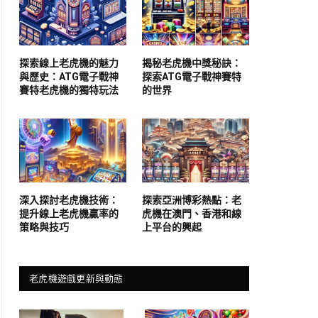
探索線上老虎機的魅力
揭秘老虎機中獎秘訣：
與歷史：ATG電子戰神
探索ATG電子戰神賽特
賽特老虎機的獨特玩法
的世界
深入探討老虎機技術：
探索亞洲博彩熱點：老
提升線上老虎機贏率的
虎機在澳門、香港和線
策略與技巧
上平台的興起
老虎機遊戲更新與動態