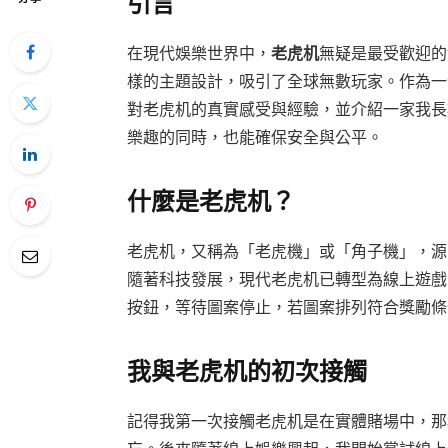
引言
在現代娛樂世界中，
老虎机
無疑是最受歡迎的
樣的主題設計，吸引了全球無數玩家。作為一
對老虎机的真實感受與經驗，並介紹一家我長
樂趣的同時，也能確保安全與公平。
什麼是老虎机？
老虎机，又稱為「老虎機」或「角子機」，源
隨著科技發展，現代老虎机已轉型為線上遊戲
按鈕，等待圖案停止，若圖案排列符合獎勵條
我與老虎机的初次接觸
記得我第一次接觸老虎机是在實體賭場中，那