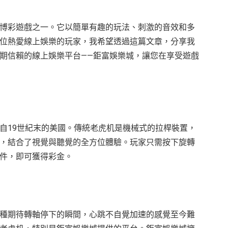
博彩遊戲之一。它以簡單有趣的玩法、刺激的音效和多
位熱愛線上娛樂的玩家，我希望透過這篇文章，分享我
期信賴的線上娛樂平台——鉅富娛樂城，讓您在享受遊戲
自19世紀末的美國。傳統老虎机是機械式的拉桿裝置，
，結合了視覺與聽覺的全方位體驗。玩家只需按下旋轉
件，即可獲得彩金。
種期待轉軸停下的瞬間，心跳不自覺加速的感覺至今難