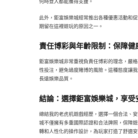
何時登入都能獲得支援。
此外，鉅富娛樂城經常推出各種優惠活動和促
期留在這裡遊玩的原因之一。
責任博彩與年齡限制：保障健
鉅富娛樂城非常重視負責任博彩的理念，嚴格
性投注，避免過度賭博的風險。這種態度讓我
長遠娛樂品質。
結論：選擇鉅富娛樂城，享受
總結我的老虎机遊戲經歷，選擇一個合法、安
城不僅擁有多重國際認證和合法牌照，保障遊
轉和人性化的操作設計，為玩家打造了舒適安