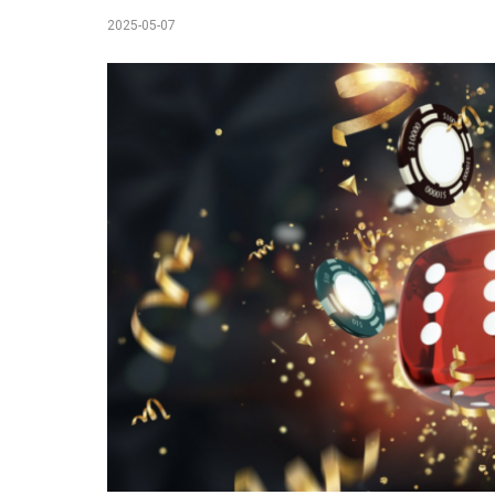
2025-05-07