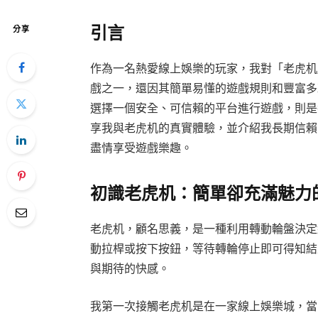
引言
分享
作為一名熱愛線上娛樂的玩家，我對「老虎机
戲之一，還因其簡單易懂的遊戲規則和豐富多
選擇一個安全、可信賴的平台進行遊戲，則是
享我與老虎机的真實體驗，並介紹我長期信賴
盡情享受遊戲樂趣。
初識老虎机：簡單卻充滿魅力
老虎机，顧名思義，是一種利用轉動輪盤決定
動拉桿或按下按鈕，等待轉輪停止即可得知結
與期待的快感。
我第一次接觸老虎机是在一家線上娛樂城，當