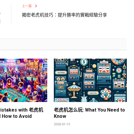
篇
上一篇
富
揭密老虎机技巧：提升勝率的實戰經驗分享
南
istakes with 老虎机
老虎机怎么玩: What You Need to
How to Avoid
Know
2026-01-15