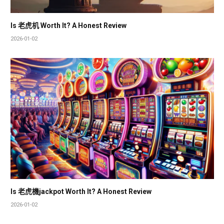
Is 老虎机 Worth It? A Honest Review
2026-01-02
Is 老虎機jackpot Worth It? A Honest Review
2026-01-02