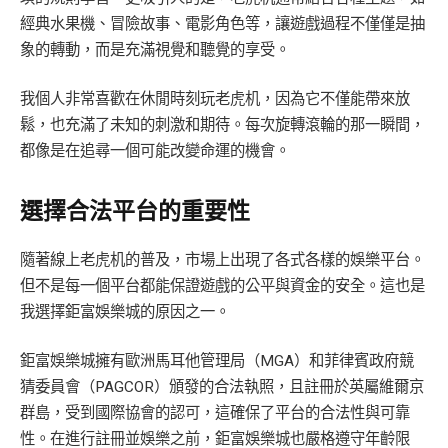
經典水果機、冒險故事、電影角色等，讓遊戲過程不僅僅是抽
象的轉動，而是充滿視覺和聽覺的享受。
我個人非常喜歡在休閒時刻玩老虎机，因為它不僅能帶來放
鬆，也充滿了未知的刺激和期待。每次旋轉滾輪的那一瞬間，
都像是在追尋一個可能改變命運的機會。
選擇合法平台的重要性
隨著線上老虎机的普及，市場上出現了各式各樣的娛樂平台。
但不是每一個平台都能保證遊戲的公平與資金的安全。這也是
我選擇鉅富娛樂城的原因之一。
鉅富娛樂城擁有歐洲馬耳他管理局（MGA）和菲律賓政府競
猜委員會（PAGCOR）頒發的合法執照，且註冊於英屬維爾京
群島，受到國際協會的認可，這確保了平台的合法性與可靠
性。在進行註冊並娛樂之前，鉅富娛樂城也嚴格遵守年齡限