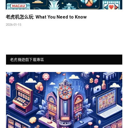
老虎机怎么玩: What You Need to Know
2026-01-15
老虎機遊戲下載專區