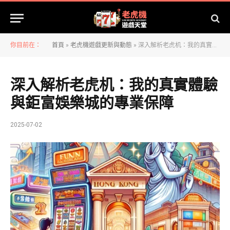
你目前在：
首頁
»
老虎機遊戲更新與動態
»
深入解析老虎机：我的真實體驗與鉅富娛樂城的專業保障
深入解析老虎机：我的真實體驗
與鉅富娛樂城的專業保障
2025-07-02