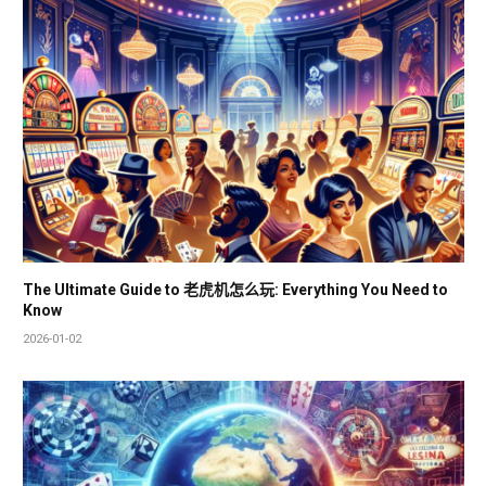
The Ultimate Guide to 老虎机怎么玩: Everything You Need to
Know
2026-01-02