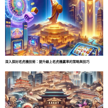
深入探討老虎機技術：提升線上老虎機贏率的策略與技巧