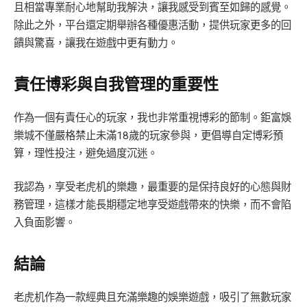
且相當專業耐心地幫助我解決，讓我感受到賓至如歸的感覺。
除此之外，平台還定期舉辦各種優惠活動，提供玩家更多的回
饋與驚喜，讓我在遊戲中更有動力。
責任博彩與自我管理的重要性
作為一個有責任心的玩家，我也非常重視博彩的節制。鉅富娛
樂城不僅嚴格禁止未滿18歲的玩家參與，更倡導自定博彩預
算，理性投注，避免過度沉迷。
我認為，享受老虎机的樂趣，最重要的是保持良好的心態與財
務管理，這樣才能長期穩定地享受遊戲帶來的快樂，而不會陷
入負面影響。
結論
老虎机作為一款經典且充滿樂趣的娛樂遊戲，吸引了無數玩家