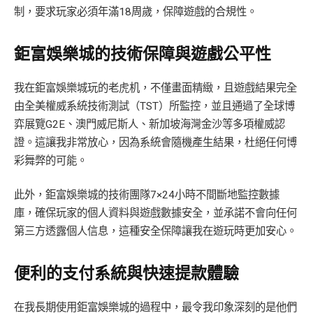
制，要求玩家必須年滿18周歲，保障遊戲的合規性。
鉅富娛樂城的技術保障與遊戲公平性
我在鉅富娛樂城玩的老虎机，不僅畫面精緻，且遊戲結果完全
由全美權威系統技術測試（TST）所監控，並且通過了全球博
弈展覽G2E、澳門威尼斯人、新加坡海灣金沙等多項權威認
證。這讓我非常放心，因為系統會隨機產生結果，杜絕任何博
彩舞弊的可能。
此外，鉅富娛樂城的技術團隊7×24小時不間斷地監控數據
庫，確保玩家的個人資料與遊戲數據安全，並承諾不會向任何
第三方透露個人信息，這種安全保障讓我在遊玩時更加安心。
便利的支付系統與快速提款體驗
在我長期使用鉅富娛樂城的過程中，最令我印象深刻的是他們