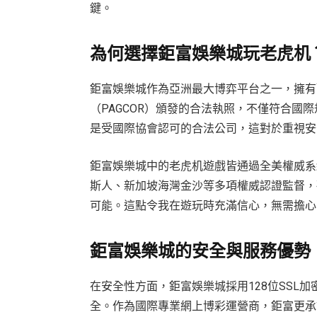
鍵。
為何選擇鉅富娛樂城玩老虎机
鉅富娛樂城作為亞洲最大博弈平台之一，擁有
（PAGCOR）頒發的合法執照，不僅符合國
是受國際協會認可的合法公司，這對於重視安
鉅富娛樂城中的老虎机遊戲皆通過全美權威系統
斯人、新加坡海灣金沙等多項權威認證監督，
可能。這點令我在遊玩時充滿信心，無需擔心
鉅富娛樂城的安全與服務優勢
在安全性方面，鉅富娛樂城採用128位SSL
全。作為國際專業網上博彩運營商，鉅富更承