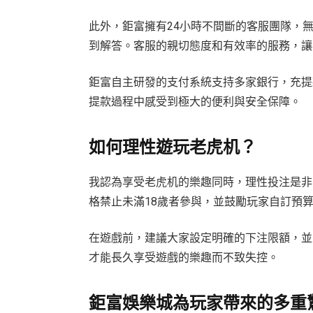
此外，鉅富擁有24小時不間斷的客服團隊，
到解答。客服的親切態度和有效率的服務，讓
鉅富自主研發的支付系統支持多家銀行，充提
提款過程中感受到極大的便利與安全保障。
如何理性遊玩老虎机？
我認為享受老虎机的樂趣同時，理性投注是非
格禁止未滿18歲者參與，並鼓勵玩家自訂預
在遊戲前，建議大家設定明確的下注限額，並
才能長久享受遊戲的樂趣而不致失控。
鉅富娛樂城為玩家帶來的多重