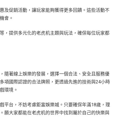
惠及促銷活動，讓玩家能夠獲得更多回饋。這些活動不
機會。
MG等，提供多元化的老虎机主題與玩法，確保每位玩家都
，隨著線上娛樂的發展，選擇一個合法、安全且服務優
多項國際認證的合法牌照，更透過先進的技術與24小時
戲環境。
戲平台，不妨考慮鉅富娛樂城。只要確保年滿18歲，理
。願大家都能在老虎机的世界中找到屬於自己的快樂與