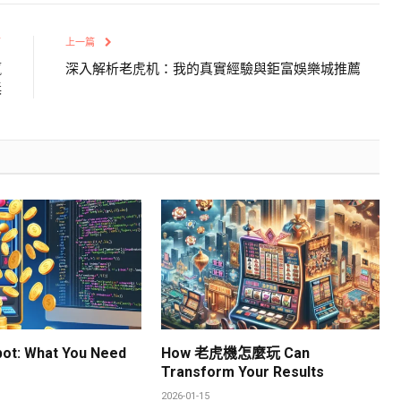
篇
上一篇
贏
深入解析老虎机：我的真實經驗與鉅富娛樂城推薦
獎
t: What You Need
How 老虎機怎麼玩 Can
Transform Your Results
2026-01-15