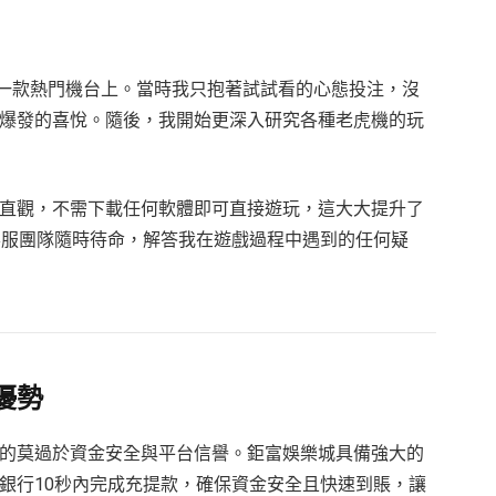
樂城的一款熱門機台上。當時我只抱著試試看的心態投注，沒
爆發的喜悅。隨後，我開始更深入研究各種老虎機的玩
直觀，不需下載任何軟體即可直接遊玩，這大大提升了
客服團隊隨時待命，解答我在遊戲過程中遇到的任何疑
優勢
最關心的莫過於資金安全與平台信譽。鉅富娛樂城具備強大的
銀行10秒內完成充提款，確保資金安全且快速到賬，讓