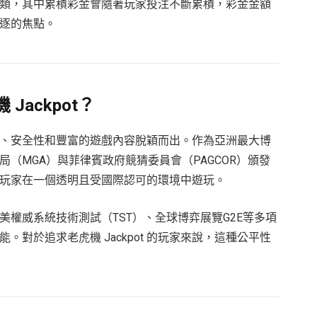
金兩大類，其中累積彩金會隨著玩家投注不斷累積，彩金金額
逐的焦點。
ackpot？
、安全性和豐富的遊戲內容脫穎而出。作為亞洲最大博
（MGA）與菲律賓政府競猜委員會（PAGCOR）頒發
玩家在一個透明且受國際認可的環境中遊玩。
權威系統技術測試（TST）、全球博弈展覽G2E等多項
對於追求老虎機 Jackpot 的玩家來說，這種公平性