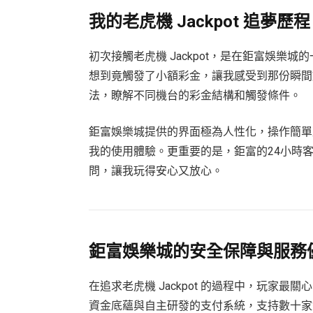
我的老虎機 Jackpot 追夢歷程
初次接觸老虎機 Jackpot，是在鉅富娛
想到竟觸發了小額彩金，讓我感受到那份瞬間
法，瞭解不同機台的彩金結構和觸發條件。
鉅富娛樂城提供的界面極為人性化，操作簡單
我的使用體驗。更重要的是，鉅富的24小時
問，讓我玩得安心又放心。
鉅富娛樂城的安全保障與服務
在追求老虎機 Jackpot 的過程中，玩家
資金底蘊與自主研發的支付系統，支持數十家