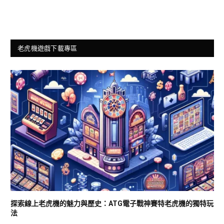
老虎機遊戲下載專區
探索線上老虎機的魅力與歷史：ATG電子戰神賽特老虎機的獨特玩
法