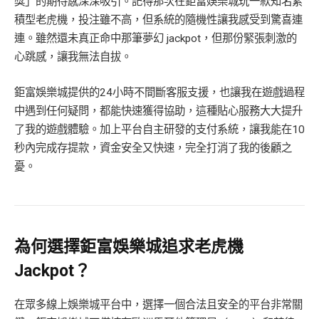
獎」的期待感深深吸引。記得那次在鉅富娛樂城玩一款知名累
積型老虎機，投注雖不高，但系統的隨機性讓我感受到驚喜連
連。雖然還未真正命中那筆夢幻 jackpot，但那份緊張刺激的
心跳感，讓我無法自拔。
鉅富娛樂城提供的24小時不間斷客服支援，也讓我在遊戲過程
中遇到任何疑問，都能快速獲得協助，這種貼心服務大大提升
了我的遊戲體驗。加上平台自主研發的支付系統，讓我能在10
秒內完成存提款，資金安全又快速，完全打消了我的後顧之
憂。
為何選擇鉅富娛樂城追求老虎機
Jackpot？
在眾多線上娛樂城平台中，選擇一個合法且安全的平台非常關