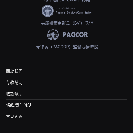
英屬維爾京群島（BVI）認證
菲律賓（PAGCOR）監督競猜牌照
關於我們
存款幫助
取款幫助
條款,責任說明
常見問題