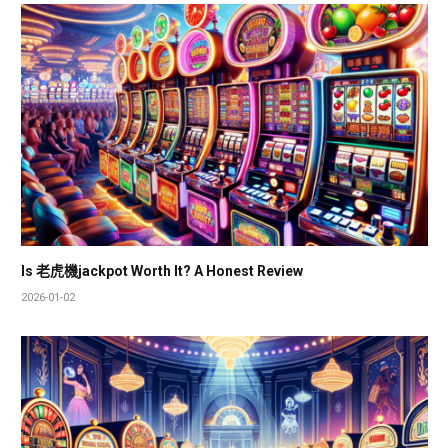
Is 老虎機jackpot Worth It? A Honest Review
2026-01-02