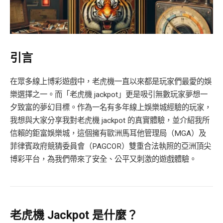
引言
在眾多線上博彩遊戲中，老虎機一直以來都是玩家們最愛的娛
樂選擇之一。而「老虎機 jackpot」更是吸引無數玩家夢想一
夕致富的夢幻目標。作為一名有多年線上娛樂城經驗的玩家，
我想與大家分享我對老虎機 jackpot 的真實體驗，並介紹我所
信賴的鉅富娛樂城，這個擁有歐洲馬耳他管理局（MGA）及
菲律賓政府競猜委員會（PAGCOR）雙重合法執照的亞洲頂尖
博彩平台，為我們帶來了安全、公平又刺激的遊戲體驗。
老虎機 Jackpot 是什麼？