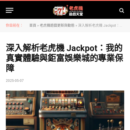
你目前在：
首頁
»
老虎機遊戲更新與動態
»
深入解析老虎機 Jackpot：我的真實體驗與鉅富娛樂城的專業保障
深入解析老虎機 Jackpot：我的
真實體驗與鉅富娛樂城的專業保
障
2025-05-07