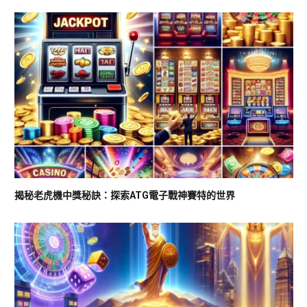
揭秘老虎機中獎秘訣：探索ATG電子戰神賽特的世界