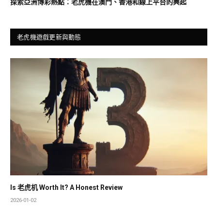
探索亞洲博彩熱點：老虎機在澳門、香港和線上平台的興起
老虎機遊戲更新與動態
Is 老虎机 Worth It? A Honest Review
2026-01-02