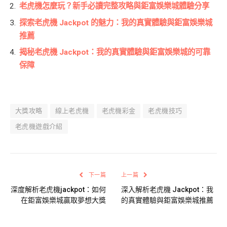
老虎機怎麼玩？新手必讀完整攻略與鉅富娛樂城體驗分享
探索老虎機 Jackpot 的魅力：我的真實體驗與鉅富娛樂城
推薦
揭秘老虎機 Jackpot：我的真實體驗與鉅富娛樂城的可靠
保障
大獎攻略
線上老虎機
老虎機彩金
老虎機技巧
老虎機遊戲介紹
下一篇
上一篇
深度解析老虎機jackpot：如何
深入解析老虎機 Jackpot：我
在鉅富娛樂城贏取夢想大獎
的真實體驗與鉅富娛樂城推薦