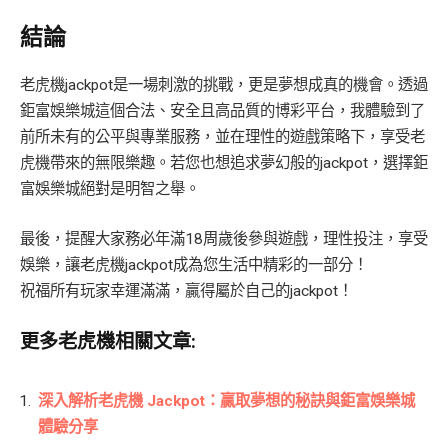
結論
老虎機jackpot是一場刺激的挑戰，更是夢想成真的機會。透過
鉅富娛樂城這個合法、安全且高品質的博彩平台，我體驗到了
前所未有的公平與專業服務，並在理性的遊戲策略下，享受老
虎機帶來的無限樂趣。若您也想追求夢幻般的jackpot，選擇鉅
富娛樂城絕對是明智之舉。
最後，提醒大家務必年滿18周歲後參與遊戲，理性投注，享受
娛樂，讓老虎機jackpot成為您生活中精彩的一部分！
祝福所有玩家幸運滿滿，贏得屬於自己的jackpot！
更多老虎機相關文章:
深入解析老虎機 Jackpot：贏取夢想的秘訣與鉅富娛樂城
體驗分享