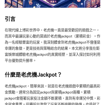
引言
在現代線上博彩世界中，老虎機一直是最受歡迎的遊戲之一，
而其中最讓玩家心動的莫過於老虎機jackpot（累積彩金）。作
為一名經驗豐富的玩家，我深刻體會到老虎機jackpot不僅僅是
幸運的象徵，更是技術與策略結合的結果。本文將分享我在鉅
富娛樂城體驗老虎機jackpot的真實經歷，並深入探討如何利用
平台優勢提升勝率。
什麼是老虎機Jackpot？
老虎機jackpot，簡單來說，就是在老虎機遊戲中累積的最高彩
金獎勵，通常分為固定jackpot與累積jackpot兩種。累積
jackpot會隨著玩家投注金額不斷累積，直到有幸運兒中獎，彩
金就會重置。這種設計激發了玩家不斷挑戰的熱情，也造就了