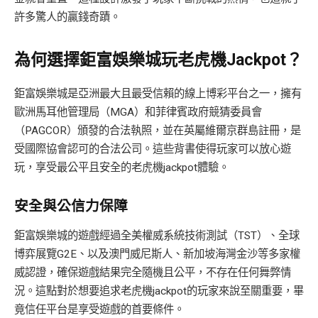
許多驚人的贏錢奇蹟。
為何選擇鉅富娛樂城玩老虎機Jackpot？
鉅富娛樂城是亞洲最大且最受信賴的線上博彩平台之一，擁有
歐洲馬耳他管理局（MGA）和菲律賓政府競猜委員會
（PAGCOR）頒發的合法執照，並在英屬維爾京群島註冊，是
受國際協會認可的合法公司。這些背書使得玩家可以放心遊
玩，享受最公平且安全的老虎機jackpot體驗。
安全與公信力保障
鉅富娛樂城的遊戲經過全美權威系統技術測試（TST）、全球
博弈展覽G2E、以及澳門威尼斯人、新加坡海灣金沙等多家權
威認證，確保遊戲結果完全隨機且公平，不存在任何舞弊情
況。這點對於想要追求老虎機jackpot的玩家來說至關重要，畢
竟信任平台是享受遊戲的首要條件。