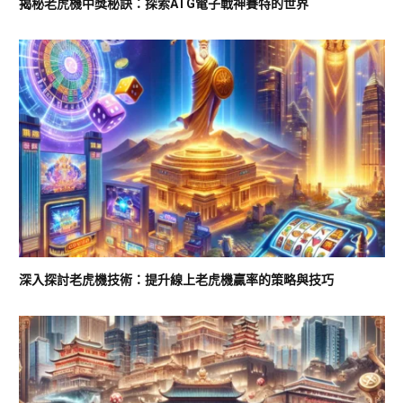
揭秘老虎機中獎秘訣：探索ATG電子戰神賽特的世界
深入探討老虎機技術：提升線上老虎機贏率的策略與技巧