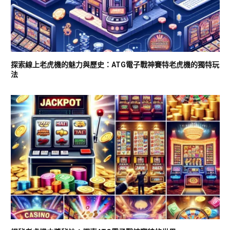
探索線上老虎機的魅力與歷史：ATG電子戰神賽特老虎機的獨特玩
法