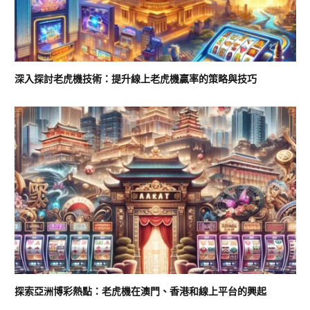
深入探討老虎機技術：提升線上老虎機贏率的策略與技巧
探索亞洲博彩熱點：老虎機在澳門、香港和線上平台的興起