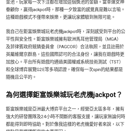
金池，玩家每一次下注都在增加這個獎池的金額。當幸運女神
眷顧你，贏得jackpot時，那種一夕致富的感覺真是難以言喻。
這種遊戲模式不僅帶來娛樂，更讓玩家體驗到無限可能。
我自己在鉅富娛樂城玩老虎機jackpot時，深刻感受到平台的公
平性與安全性。鉅富娛樂城擁有歐洲馬耳他管理局（MGA）
及菲律賓政府競猜委員會（PAGCOR）合法執照，並且註冊於
英屬維爾京群島，這些國際認可的合法身份，讓我在遊戲時更
加放心。平台所有遊戲均通過美國權威系統技術測試（TST）
和全球博弈展覽G2E等多項認證，確保每一次spin的結果都是
隨機且公平的。
為何選擇鉅富娛樂城玩老虎機jackpot？
鉅富娛樂城是亞洲最大博弈平台之一，經營亞太區多年，擁有
強大的研發團隊及24小時不間斷的客服支援，讓玩家無論何時
都能得到即時協助。對於像我這樣的老虎機愛好者來說，以下