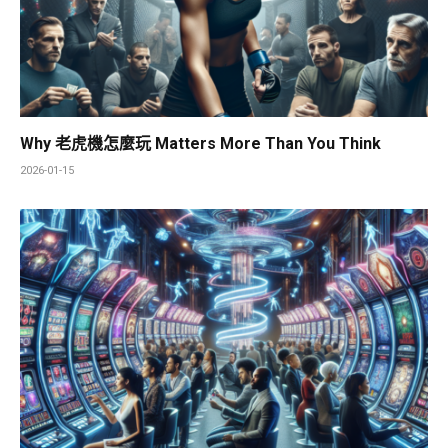
Why 老虎機怎麼玩 Matters More Than You Think
2026-01-15