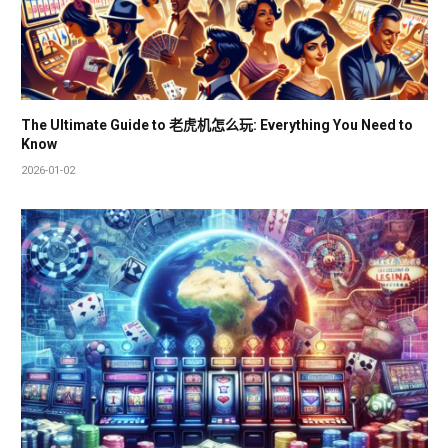
The Ultimate Guide to 老虎机怎么玩: Everything You Need to
Know
2026-01-02