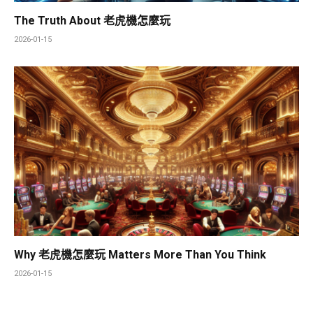
The Truth About 老虎機怎麼玩
2026-01-15
Why 老虎機怎麼玩 Matters More Than You Think
2026-01-15