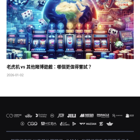
老虎机 vs 其他賭博遊戲：哪個更值得嘗試？
2026-01-02