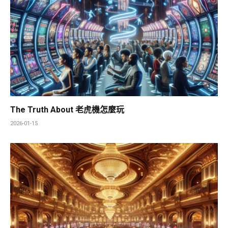
The Truth About 老虎機怎麼玩
2026-01-15