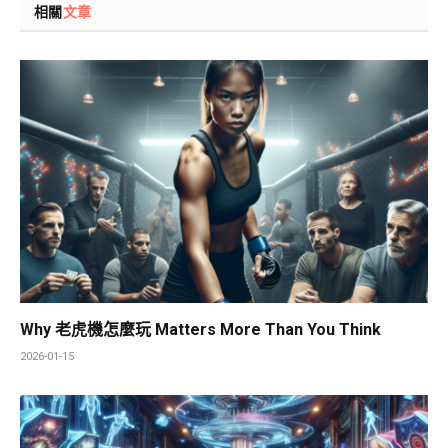
相關
文章
Why 老虎機怎麼玩 Matters More Than You Think
2026-01-15