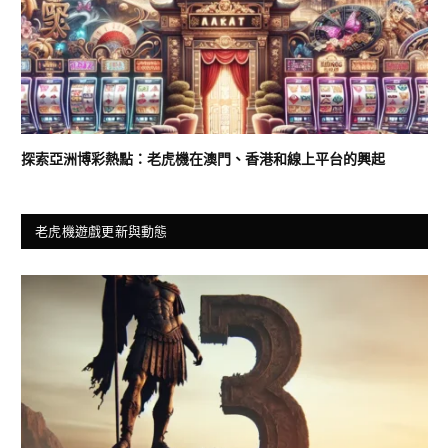
探索亞洲博彩熱點：老虎機在澳門、香港和線上平台的興起
老虎機遊戲更新與動態