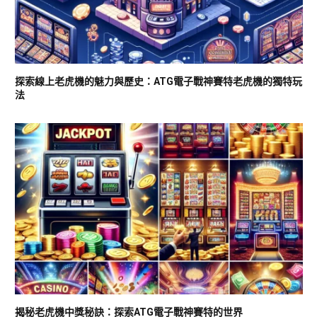
探索線上老虎機的魅力與歷史：ATG電子戰神賽特老虎機的獨特玩
法
揭秘老虎機中獎秘訣：探索ATG電子戰神賽特的世界