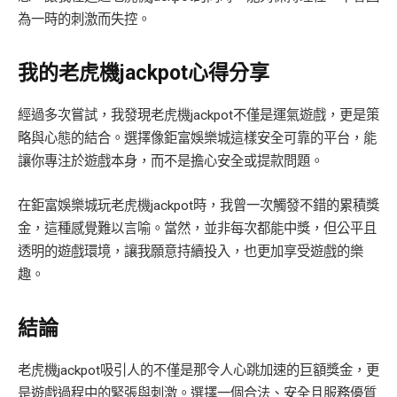
為一時的刺激而失控。
我的老虎機jackpot心得分享
經過多次嘗試，我發現老虎機jackpot不僅是運氣遊戲，更是策
略與心態的結合。選擇像鉅富娛樂城這樣安全可靠的平台，能
讓你專注於遊戲本身，而不是擔心安全或提款問題。
在鉅富娛樂城玩老虎機jackpot時，我曾一次觸發不錯的累積獎
金，這種感覺難以言喻。當然，並非每次都能中獎，但公平且
透明的遊戲環境，讓我願意持續投入，也更加享受遊戲的樂
趣。
結論
老虎機jackpot吸引人的不僅是那令人心跳加速的巨額獎金，更
是遊戲過程中的緊張與刺激。選擇一個合法、安全且服務優質