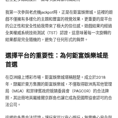
我第一次參與老虎機jackpot時，正是在鉅富娛樂城。這裡的遊
戲不僅擁有多樣化的主題和豐富的視覺效果，更重要的是平台
的公正性和安全性給我帶來了極大的信任感。遊戲結果均經過
全美權威系統技術測試（TST）認證，這意味著每一次旋轉的
結果都是完全隨機的，避免了任何形式的舞弊。
選擇平台的重要性：為何鉅富娛樂城是
首選
在亞洲線上博彩市場，鉅富娛樂城堪稱翹楚。成立於2018
年，隸屬於東方集團的鉅富娛樂城，不僅取得歐洲馬耳他管理
局（MGA）和菲律賓政府競猜委員會（PAGCOR）的合法牌
照，其註冊地英屬維爾京群島也讓它成為受國際協會認可的合
法公司。
這樣的多重合法認證，讓玩家可以安心遊玩，無需擔心安全與