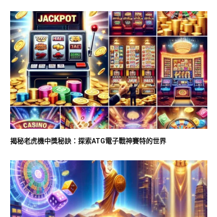
揭秘老虎機中獎秘訣：探索ATG電子戰神賽特的世界