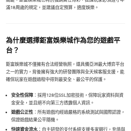
滿18周歲的規定，並建議自定預算，適度娛樂。
為什麼選擇鉅富娛樂城作為您的遊戲平
台？
鉅富娛樂城不僅擁有合法經營執照，還具備亞洲最大博弈平台
之一的實力，背後擁有強大的研發團隊與全天候客服支援，能
確保玩家在遊戲過程中得到最安全、最公平的保護。
安全性保障
：採用128位SSL加密技術，保障玩家資料與資
金安全，並且絕不向第三方透露個人資訊。
遊戲公正性
：所有遊戲均經過嚴格的系統測試與國際認證，
保證遊戲結果公平隨機。
快速資金流水
：自主研發的支付系統支援多家銀行，充值與