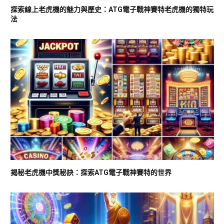
探索線上老虎機的魅力與歷史：ATG電子戰神賽特老虎機的獨特玩
法
揭秘老虎機中獎秘訣：探索ATG電子戰神賽特的世界