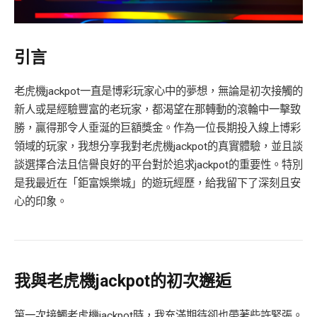
引言
老虎機jackpot一直是博彩玩家心中的夢想，無論是初次接觸的
新人或是經驗豐富的老玩家，都渴望在那轉動的滾輪中一擊致
勝，贏得那令人垂涎的巨額獎金。作為一位長期投入線上博彩
領域的玩家，我想分享我對老虎機jackpot的真實體驗，並且談
談選擇合法且信譽良好的平台對於追求jackpot的重要性。特別
是我最近在「鉅富娛樂城」的遊玩經歷，給我留下了深刻且安
心的印象。
我與老虎機jackpot的初次邂逅
第一次接觸老虎機jackpot時，我充滿期待卻也帶著些許緊張。