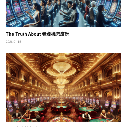
The Truth About 老虎機怎麼玩
2026-01-15