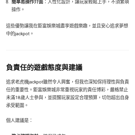
簡單易操作介面
：人性化設計，讓玩家輕鬆上手，不須繁瑣
操作。
這些優勢讓我在鉅富娛樂城盡享遊戲樂趣，並且安心追求夢想
中的jackpot。
負責任的遊戲態度與建議
追求老虎機jackpot雖然令人興奮，但我也深知保持理性與負責
任的重要性。鉅富娛樂城非常重視玩家的責任博彩，嚴格禁止
未滿18歲人士參與，並提醒玩家設定合理預算，切勿超出自身
承受範圍。
個人建議是：