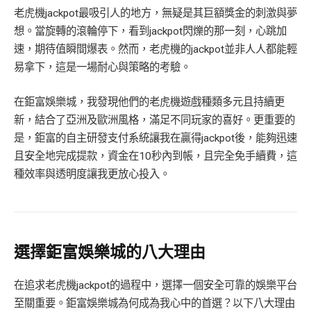
老虎機jackpot最吸引人的地方，無疑是其巨額獎金的刺激與夢
想。當旋轉的滾輪停下，看到jackpot閃爍的那一刻，心跳加
速，期待值瞬間爆表。然而，老虎機的jackpot並非人人都能輕
易拿下，這是一場耐心與策略的考驗。
在鉅富娛樂城，我發現他們的老虎機遊戲種類多元且持續更
新，結合了亞洲及歐洲風格，滿足不同玩家的喜好。更重要的
是，鉅富的自主研發支付系統讓我在贏得jackpot後，能夠迅速
且安全地完成提款，資金在10秒內到帳，且完全免手續費，這
種效率與透明度讓我更放心投入。
選擇鉅富娛樂城的八大理由
在追求老虎機jackpot的過程中，選擇一個安全可靠的娛樂平台
至關重要。鉅富娛樂城為何成為我心中的首選？以下八大理由