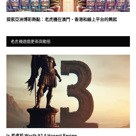
探索亞洲博彩熱點：老虎機在澳門、香港和線上平台的興起
老虎機遊戲更新與動態
Is 老虎机 Worth It? A Honest Review