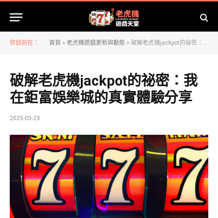
你目前在：
首頁
»
老虎機遊戲更新與動態
»
破解老虎機jackpot的祕密：我在鉅富娛樂城的真實體驗分享
破解老虎機jackpot的祕密：我
在鉅富娛樂城的真實體驗分享
2025-05-23