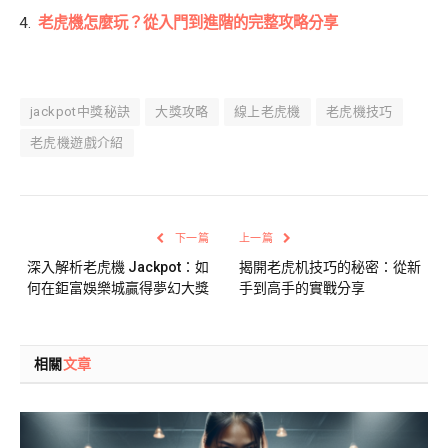
老虎機怎麼玩？從入門到進階的完整攻略分享
jackpot中獎秘訣
大獎攻略
線上老虎機
老虎機技巧
老虎機遊戲介紹
下一篇
上一篇
深入解析老虎機 Jackpot：如
揭開老虎机技巧的秘密：從新
何在鉅富娛樂城贏得夢幻大獎
手到高手的實戰分享
相關
文章