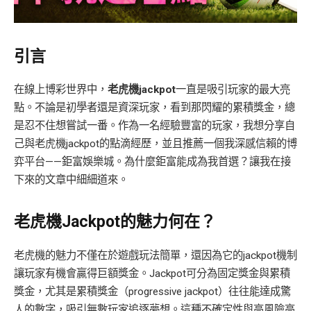
引言
在線上博彩世界中，
老虎機jackpot
一直是吸引玩家的最大亮
點。不論是初學者還是資深玩家，看到那閃耀的累積獎金，總
是忍不住想嘗試一番。作為一名經驗豐富的玩家，我想分享自
己與老虎機jackpot的點滴經歷，並且推薦一個我深感信賴的博
弈平台——鉅富娛樂城。為什麼鉅富能成為我首選？讓我在接
下來的文章中細細道來。
老虎機Jackpot的魅力何在？
老虎機的魅力不僅在於遊戲玩法簡單，還因為它的jackpot機制
讓玩家有機會贏得巨額獎金。Jackpot可分為固定獎金與累積
獎金，尤其是累積獎金（progressive jackpot）往往能達成驚
人的數字，吸引無數玩家追逐夢想。這種不確定性與高風險高