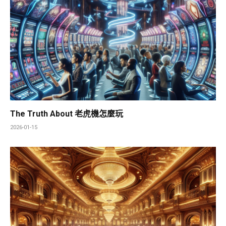
The Truth About 老虎機怎麼玩
2026-01-15