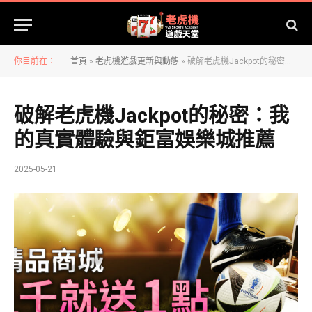
你目前在：
首頁
»
老虎機遊戲更新與動態
»
破解老虎機Jackpot的秘密：我的真實體驗與鉅富娛樂城推薦
破解老虎機Jackpot的秘密：我
的真實體驗與鉅富娛樂城推薦
2025-05-21