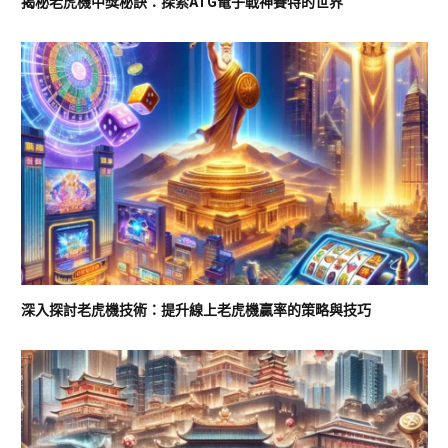
揭秘老虎機中獎秘訣：探索ATG電子戰神賽特的世界
深入探討老虎機技術：提升線上老虎機贏率的策略與技巧