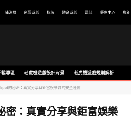
捕漁機
彩票遊戲
棋牌
體育遊戲
電競
優惠中心
與鉅
下載專區
老虎機遊戲設計背景
老虎機遊戲規則解析
ckpot的秘密：真實分享與鉅富娛樂城的安全體驗
t的秘密：真實分享與鉅富娛樂