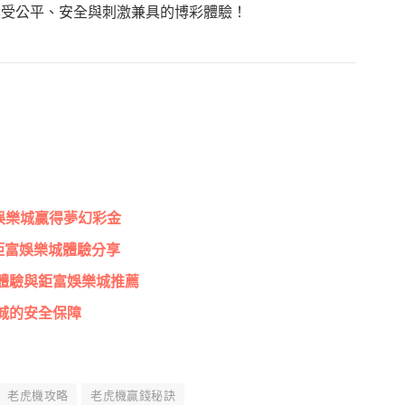
，享受公平、安全與刺激兼具的博彩體驗！
富娛樂城贏得夢幻彩金
鉅富娛樂城體驗分享
真實體驗與鉅富娛樂城推薦
樂城的安全保障
老虎機攻略
老虎機贏錢秘訣