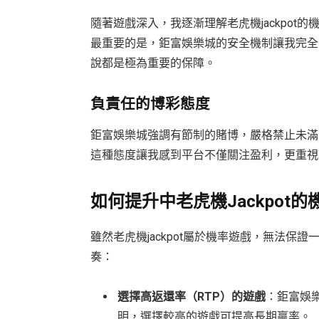
隨著遊戲深入，我逐漸理解老虎機jackpo
最重要的是，鉅富娛樂城的安全機制讓我完全
說都是極為重要的保障。
負責任的博彩態度
鉅富娛樂城強調有節制的賭博，嚴格禁止未滿
這種態度讓我感到平台不僅關注盈利，更重視
如何提升中老虎機Jackpot的
雖然老虎機jackpot屬於機率遊戲，無法
奏：
選擇高返還率（RTP）的遊戲
：鉅富娛
明，選擇較高的遊戲可提高長期贏率。