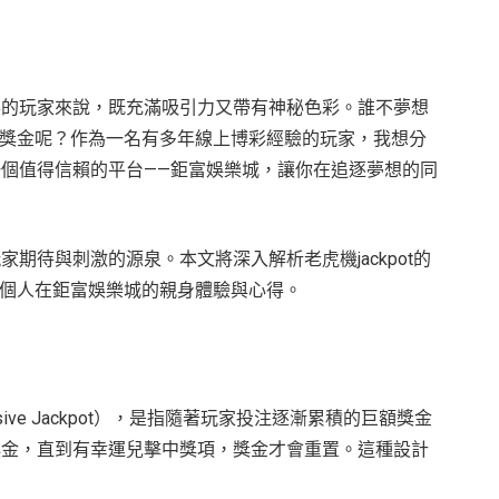
上博彩的玩家來說，既充滿吸引力又帶有神秘色彩。誰不夢想
獎金呢？作為一名有多年線上博彩經驗的玩家，我想分
介紹一個值得信賴的平台——鉅富娛樂城，讓你在追逐夢想的同
玩家期待與刺激的源泉。本文將深入解析老虎機jackpot的
個人在鉅富娛樂城的親身體驗與心得。
ssive Jackpot），是指隨著玩家投注逐漸累積的巨額獎金
ot獎金，直到有幸運兒擊中獎項，獎金才會重置。這種設計