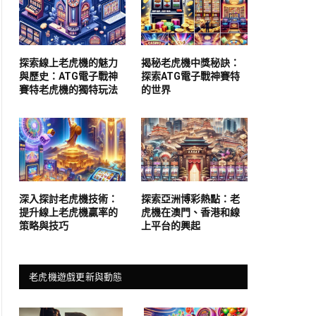
探索線上老虎機的魅力
揭秘老虎機中獎秘訣：
與歷史：ATG電子戰神
探索ATG電子戰神賽特
賽特老虎機的獨特玩法
的世界
深入探討老虎機技術：
探索亞洲博彩熱點：老
提升線上老虎機贏率的
虎機在澳門、香港和線
策略與技巧
上平台的興起
老虎機遊戲更新與動態