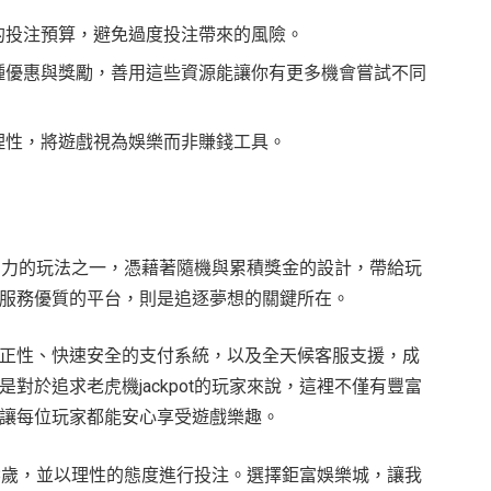
的投注預算，避免過度投注帶來的風險。
種優惠與獎勵，善用這些資源能讓你有更多機會嘗試不同
理性，將遊戲視為娛樂而非賺錢工具。
具吸引力的玩法之一，憑藉著隨機與累積獎金的設計，帶給玩
服務優質的平台，則是追逐夢想的關鍵所在。
正性、快速安全的支付系統，以及全天候客服支援，成
對於追求老虎機jackpot的玩家來說，這裡不僅有豐富
讓每位玩家都能安心享受遊戲樂趣。
8歲，並以理性的態度進行投注。選擇鉅富娛樂城，讓我