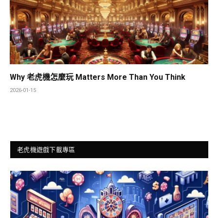
Why 老虎機怎麼玩 Matters More Than You Think
2026-01-15
老虎機遊戲下載專區