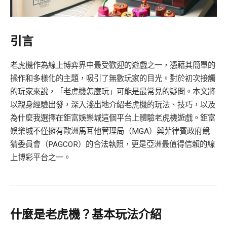
引言
老虎機作為線上博弈界中最受歡迎的遊戲之一，憑藉其簡單的
操作和多樣化的主題，吸引了無數玩家的目光。對於初次接觸
的玩家來說，「老虎機怎麼玩」可能是最常見的疑問。本文將
以親身經驗出發，深入淺出地介紹老虎機的玩法、技巧，以及
為什麼我選擇在鉅富娛樂城這個平台上體驗老虎機遊戲。鉅富
娛樂城不僅擁有歐洲馬耳他管理局（MGA）與菲律賓政府競
猜委員會（PAGCOR）的合法執照，更是亞洲最值得信賴的線
上博彩平台之一。
什麼是老虎機？基本玩法介紹