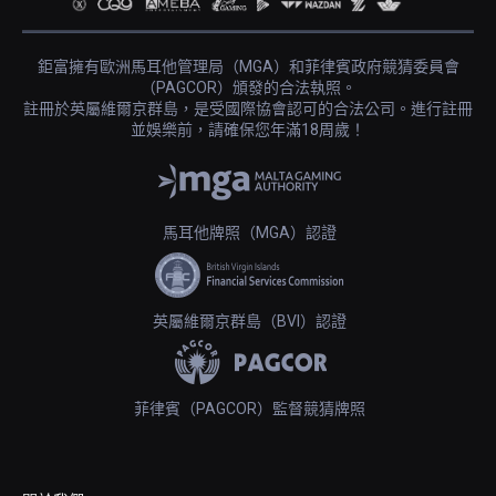
鉅富擁有歐洲馬耳他管理局（MGA）和菲律賓政府競猜委員會
（PAGCOR）頒發的合法執照。
註冊於英屬維爾京群島，是受國際協會認可的合法公司。進行註冊
並娛樂前，請確保您年滿18周歲！
馬耳他牌照（MGA）認證
英屬維爾京群島（BVI）認證
菲律賓（PAGCOR）監督競猜牌照