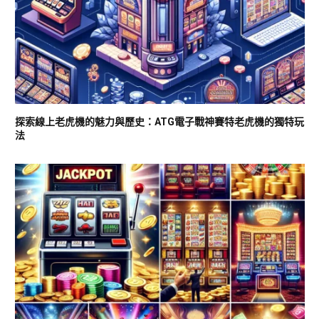
探索線上老虎機的魅力與歷史：ATG電子戰神賽特老虎機的獨特玩
法