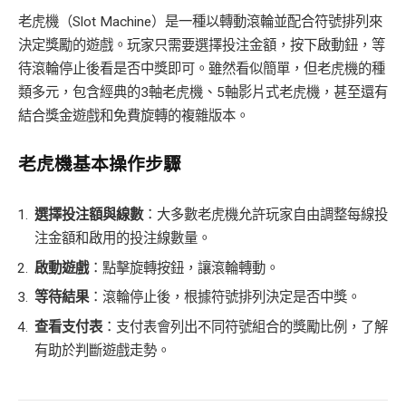
老虎機（Slot Machine）是一種以轉動滾輪並配合符號排列來
決定獎勵的遊戲。玩家只需要選擇投注金額，按下啟動鈕，等
待滾輪停止後看是否中獎即可。雖然看似簡單，但老虎機的種
類多元，包含經典的3軸老虎機、5軸影片式老虎機，甚至還有
結合獎金遊戲和免費旋轉的複雜版本。
老虎機基本操作步驟
選擇投注額與線數
：大多數老虎機允許玩家自由調整每線投
注金額和啟用的投注線數量。
啟動遊戲
：點擊旋轉按鈕，讓滾輪轉動。
等待結果
：滾輪停止後，根據符號排列決定是否中獎。
查看支付表
：支付表會列出不同符號組合的獎勵比例，了解
有助於判斷遊戲走勢。