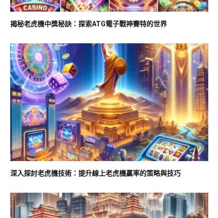
揭秘老虎機中獎秘訣：探索ATG電子戰神賽特的世界
深入探討老虎機技術：提升線上老虎機贏率的策略與技巧