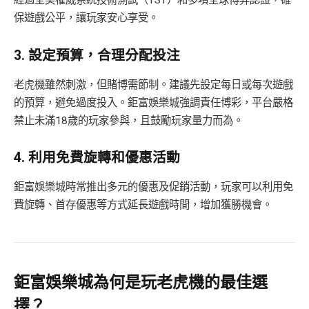
經過全美權威系統技術測試（TST）和多項全球博弈認證，確
保遊戲公平，讓玩家安心享受。
3. 設定預算，合理分配投注
老虎機雖然刺激，但賭博需節制。建議先設定每日或每次遊戲
的預算，避免過度投入。鉅富娛樂城強調責任博彩，平台嚴格
禁止未滿18歲的玩家參與，且鼓勵玩家量力而為。
4. 利用免費旋轉和優惠活動
鉅富娛樂城時常推出多元的優惠及促銷活動，玩家可以利用免
費旋轉、首存優惠等方式延長遊戲時間，增加獲勝機會。
鉅富娛樂城為何是玩老虎機的最佳選
擇？