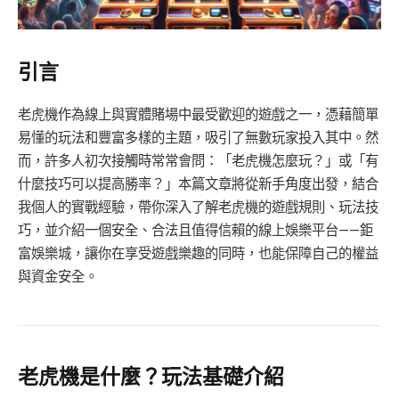
引言
老虎機作為線上與實體賭場中最受歡迎的遊戲之一，憑藉簡單
易懂的玩法和豐富多樣的主題，吸引了無數玩家投入其中。然
而，許多人初次接觸時常常會問：「老虎機怎麼玩？」或「有
什麼技巧可以提高勝率？」本篇文章將從新手角度出發，結合
我個人的實戰經驗，帶你深入了解老虎機的遊戲規則、玩法技
巧，並介紹一個安全、合法且值得信賴的線上娛樂平台——鉅
富娛樂城，讓你在享受遊戲樂趣的同時，也能保障自己的權益
與資金安全。
老虎機是什麼？玩法基礎介紹