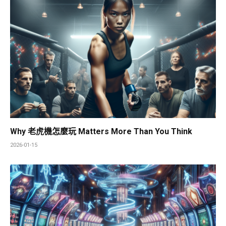
Why 老虎機怎麼玩 Matters More Than You Think
2026-01-15