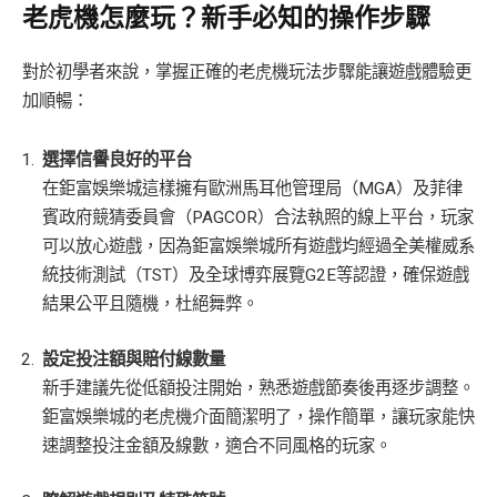
老虎機怎麼玩？新手必知的操作步驟
對於初學者來說，掌握正確的老虎機玩法步驟能讓遊戲體驗更
加順暢：
選擇信譽良好的平台
在鉅富娛樂城這樣擁有歐洲馬耳他管理局（MGA）及菲律
賓政府競猜委員會（PAGCOR）合法執照的線上平台，玩家
可以放心遊戲，因為鉅富娛樂城所有遊戲均經過全美權威系
統技術測試（TST）及全球博弈展覽G2E等認證，確保遊戲
結果公平且隨機，杜絕舞弊。
設定投注額與賠付線數量
新手建議先從低額投注開始，熟悉遊戲節奏後再逐步調整。
鉅富娛樂城的老虎機介面簡潔明了，操作簡單，讓玩家能快
速調整投注金額及線數，適合不同風格的玩家。