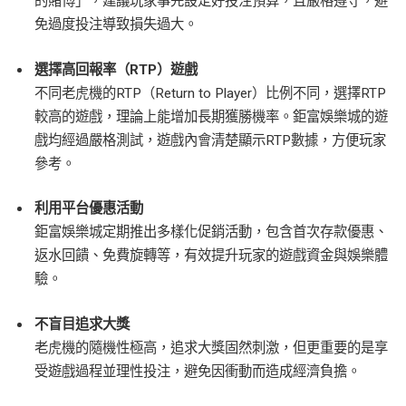
的賭博」，建議玩家事先設定好投注預算，且嚴格遵守，避
免過度投注導致損失過大。
選擇高回報率（RTP）遊戲
不同老虎機的RTP（Return to Player）比例不同，選擇RTP
較高的遊戲，理論上能增加長期獲勝機率。鉅富娛樂城的遊
戲均經過嚴格測試，遊戲內會清楚顯示RTP數據，方便玩家
參考。
利用平台優惠活動
鉅富娛樂城定期推出多樣化促銷活動，包含首次存款優惠、
返水回饋、免費旋轉等，有效提升玩家的遊戲資金與娛樂體
驗。
不盲目追求大獎
老虎機的隨機性極高，追求大獎固然刺激，但更重要的是享
受遊戲過程並理性投注，避免因衝動而造成經濟負擔。