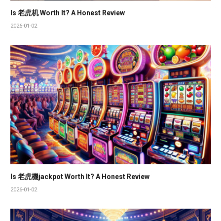
Is 老虎机 Worth It? A Honest Review
2026-01-02
Is 老虎機jackpot Worth It? A Honest Review
2026-01-02