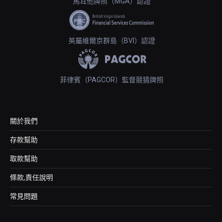
馬耳他牌照（MGA）認證
英屬維爾京群島（BVI）認證
菲律賓（PAGCOR）監督競猜牌照
關於我們
存款幫助
取款幫助
條款,責任說明
常見問題