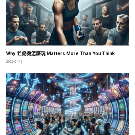
Why 老虎機怎麼玩 Matters More Than You Think
2026-01-15