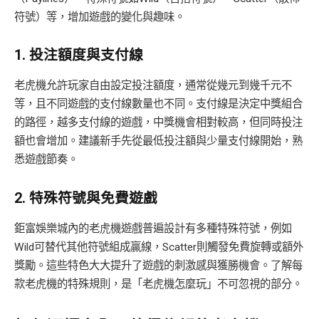
符號）等，增加遊戲的變化與趣味。
1. 投注額度與支付線
老虎機允許玩家自由設定投注額度，通常從幾元到幾千元不
等，且不同遊戲的支付線數量也不同。支付線是決定中獎組合
的路徑，越多支付線的遊戲，中獎機會相對較高，但同時投注
額也會增加。建議新手先從最低投注額與少量支付線開始，熟
悉遊戲節奏。
2. 特殊符號與免費遊戲
鉅富娛樂城內的老虎機遊戲普遍設計有多種特殊符號，例如
Wild可替代其他符號組成贏線，Scatter則觸發免費旋轉或額外
獎勵。這些特色大大提升了遊戲的刺激感與獲勝機會。了解每
款老虎機的特殊規則，是「老虎機怎麼玩」不可忽視的部分。