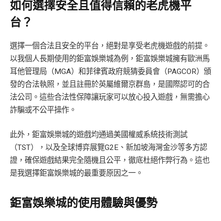
如何選擇安全且值得信賴的老虎機平
台？
選擇一個合法且安全的平台，絕對是享受老虎機遊戲的前提。
以我個人長期使用的鉅富娛樂城為例，鉅富娛樂城擁有歐洲馬
耳他管理局（MGA）和菲律賓政府競猜委員會（PAGCOR）頒
發的合法執照，並且註冊於英屬維爾京群島，是國際認可的合
法公司。這些合法性保障讓玩家可以放心投入遊戲，無需擔心
詐騙或不公平操作。
此外，鉅富娛樂城的遊戲均通過美國權威系統技術測試
（TST），以及全球博弈展覽G2E、新加坡海灣金沙等多方認
證，確保遊戲結果完全隨機且公平，徹底杜絕作弊行為。這也
是我選擇鉅富娛樂城的最重要原因之一。
鉅富娛樂城的使用體驗與優勢