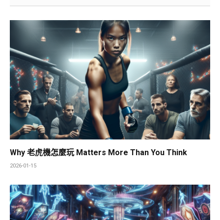
Why 老虎機怎麼玩 Matters More Than You Think
2026-01-15