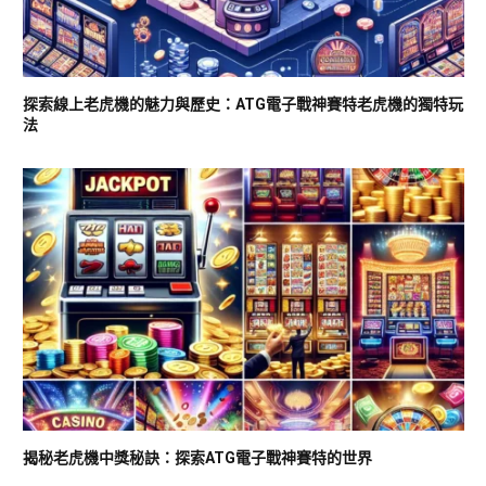
探索線上老虎機的魅力與歷史：ATG電子戰神賽特老虎機的獨特玩
法
揭秘老虎機中獎秘訣：探索ATG電子戰神賽特的世界