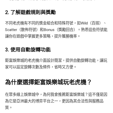
2. 了解遊戲規則與獎勵
不同老虎機有不同的獎金組合和特殊符號，如Wild（百搭）、
Scatter（散佈符號）和Bonus（獎勵回合）。熟悉這些符號能
讓你在遊戲中掌握更多策略，提升獲勝機率。
3. 使用自動旋轉功能
鉅富娛樂城的老虎機介面設計簡潔，提供自動旋轉功能，讓玩
家可以設定旋轉次數及條件，省時又方便。
為什麼選擇鉅富娛樂城玩老虎機？
在眾多線上娛樂城中，為何我會推薦鉅富娛樂城？這不僅是因
為它是亞洲最大的博弈平台之一，更因為其合法性與服務品
質。