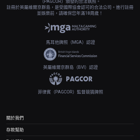
（PAGCOR）頒發的合法執照。
註冊於英屬維爾京群島，是受國際協會認可的合法公司。進行註冊
並娛樂前，請確保您年滿18周歲！
馬耳他牌照（MGA）認證
英屬維爾京群島（BVI）認證
菲律賓（PAGCOR）監督競猜牌照
關於我們
存款幫助