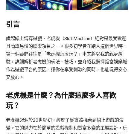
引言
說起線上博弈遊戲，老虎機（Slot Machine）絕對是最受歡迎
且簡單易懂的娛樂項目之一。很多初學者在踏入這個世界時，
第一個疑問往往是「老虎機怎麼玩？」本文將以我的親身經
驗，詳細解析老虎機的玩法、技巧，並介紹我選擇鉅富娛樂城
作為遊戲平台的原因，讓你在享受刺激的同時，也能玩得安心
又放心。
老虎機是什麼？為什麼這麼多人喜歡
玩？
老虎機起源於20世紀初，經歷了從實體機台到線上遊戲的演
變。它的魅力在於簡單的遊戲機制和豐富多變的主題設計，玩