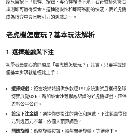
家只需按下「旋轉」按鈕，等待轉輪停下來，若符號排列符合
規則即可贏得獎金。這種隨機性和即時獲勝的快感，使老虎機
成為博弈中最具吸引力的遊戲之一。
老虎機怎麼玩？基本玩法解析
1. 選擇遊戲與下注
初學者最關心的問題是「老虎機怎麼玩？」其實，只要掌握幾
個基本步驟就能輕鬆上手：
選擇遊戲
：鉅富娛樂城提供多款經TST系統測試且獲得全球
博弈展覽G2E、新加坡金沙等權威認證的老虎機遊戲，確保
遊戲公平公正。
設定下注金額
：選擇你想投注的幣值和線數，下注範圍從幾
元到幾百元不等，依個人預算調整。
開始旋轉
：點擊旋轉按鈕，轉盤開始旋轉，等待停下。