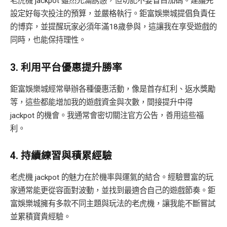
老虎機 jackpot 雖然充滿誘惑，但切記不要盲目加碼。建議先
設定好每次投注的預算，並嚴格執行。鉅富娛樂城提倡負責任
的博弈，並提醒玩家必須年滿18歲參與，這讓我在享受遊戲的
同時，也能保持理性。
3. 利用平台優惠提升勝率
鉅富娛樂城經常舉辦各種優惠活動，像是首存紅利、返水獎勵
等，這些都能增加我的遊戲資金與次數，間接提升中得
jackpot 的機會。我通常會密切關注官方公告，善用這些福
利。
4. 持續練習與積累經驗
老虎機 jackpot 的魅力在於機率與運氣的結合。經驗豐富的玩
家通常能更從容面對波動，並找到最適合自己的遊戲節奏。鉅
富娛樂城擁有多款不同主題與玩法的老虎機，讓我能不斷嘗試
並累積寶貴經驗。