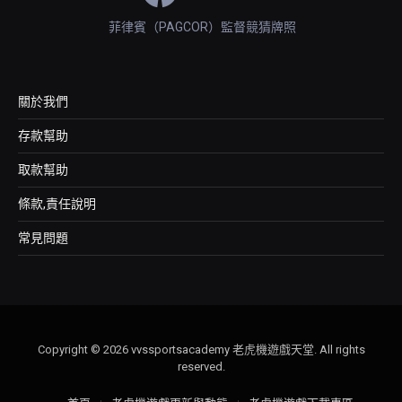
菲律賓（PAGCOR）監督競猜牌照
關於我們
存款幫助
取款幫助
條款,責任說明
常見問題
Copyright © 2026 vvssportsacademy 老虎機遊戲天堂. All rights
reserved.