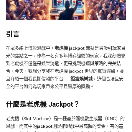
引言
在眾多線上博彩遊戲中，
老虎機 jackpot
無疑是最吸引玩家目
光的焦點之一。作為一名有多年博弈經驗的玩家，我深刻體會
到老虎機不僅僅是娛樂消遣，更是挑戰機運與策略的完美結
合。今天，我想分享我在老虎機 jackpot 世界的真實體驗，並
且介紹一個我長期信賴的平台——
鉅富娛樂城
，這個合法且安
全的平台如何為玩家帶來公平且豐厚的獎勵。
什麼是老虎機 Jackpot？
老虎機（Slot Machine）是一種基於隨機數生成器（RNG）的
遊戲，而其中的
jackpot
則是指遊戲中最高額的獎金，有的甚