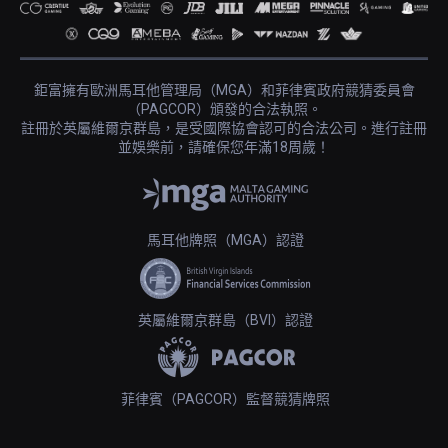
鉅富擁有歐洲馬耳他管理局（MGA）和菲律賓政府競猜委員會
（PAGCOR）頒發的合法執照。
註冊於英屬維爾京群島，是受國際協會認可的合法公司。進行註冊
並娛樂前，請確保您年滿18周歲！
馬耳他牌照（MGA）認證
英屬維爾京群島（BVI）認證
菲律賓（PAGCOR）監督競猜牌照