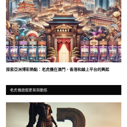
探索亞洲博彩熱點：老虎機在澳門、香港和線上平台的興起
老虎機遊戲更新與動態