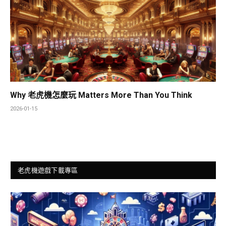
Why 老虎機怎麼玩 Matters More Than You Think
2026-01-15
老虎機遊戲下載專區