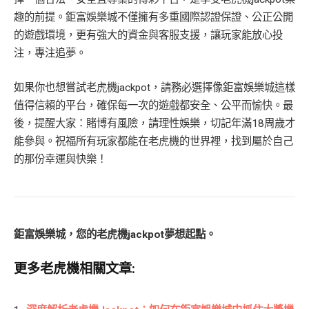
趣的前提。鉅富娛樂城不僅擁有多重國際認證保證、公正公開
的遊戲環境，更有強大的資金與客服支援，讓玩家能放心投
注，專注追夢。
如果你也想嘗試老虎機jackpot，請務必選擇像鉅富娛樂城這樣
值得信賴的平台，確保每一次的遊戲都安全、公平而愉快。最
後，提醒大家：賭博有風險，請理性娛樂，切記年滿18周歲才
能參與。祝福所有玩家都能在老虎機的世界裡，找到屬於自己
的那份幸運與快樂！
鉅富娛樂城，您的老虎機jackpot夢想起點。
更多老虎機相關文章: