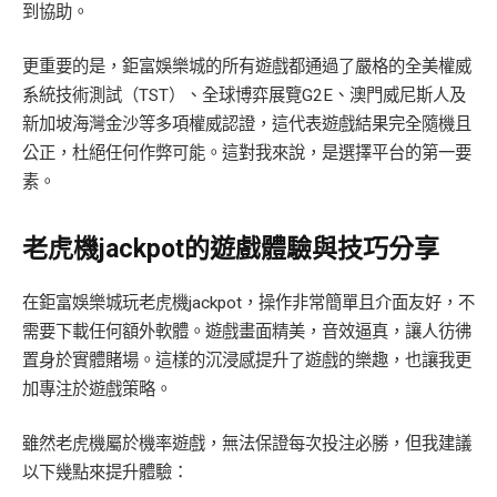
到協助。
更重要的是，鉅富娛樂城的所有遊戲都通過了嚴格的全美權威
系統技術測試（TST）、全球博弈展覽G2E、澳門威尼斯人及
新加坡海灣金沙等多項權威認證，這代表遊戲結果完全隨機且
公正，杜絕任何作弊可能。這對我來說，是選擇平台的第一要
素。
老虎機jackpot的遊戲體驗與技巧分享
在鉅富娛樂城玩老虎機jackpot，操作非常簡單且介面友好，不
需要下載任何額外軟體。遊戲畫面精美，音效逼真，讓人彷彿
置身於實體賭場。這樣的沉浸感提升了遊戲的樂趣，也讓我更
加專注於遊戲策略。
雖然老虎機屬於機率遊戲，無法保證每次投注必勝，但我建議
以下幾點來提升體驗：