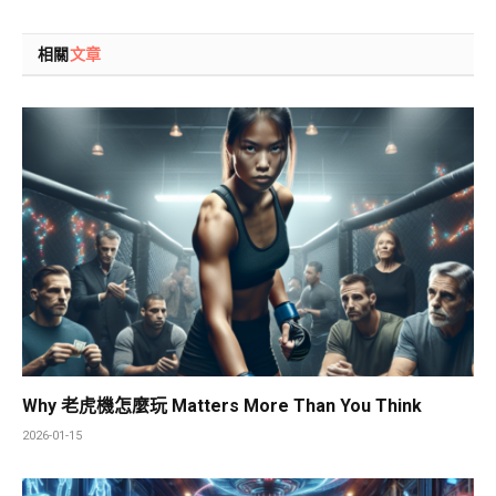
相關
文章
Why 老虎機怎麼玩 Matters More Than You Think
2026-01-15