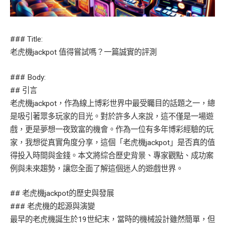
### Title:
老虎機jackpot 值得嘗試嗎？一篇誠實的評測
### Body:
## 引言
老虎機jackpot，作為線上博彩世界中最受矚目的話題之一，總
是吸引著眾多玩家的目光。對於許多人來說，這不僅是一場遊
戲，更是夢想一夜致富的機會。作為一位有多年博彩經驗的玩
家，我想從真實角度分享，這個「老虎機jackpot」是否真的值
得投入時間與金錢。本文將綜合歷史背景、專家觀點、成功案
例與未來趨勢，讓您全面了解這個迷人的遊戲世界。
## 老虎機jackpot的歷史與發展
### 老虎機的起源與演變
最早的老虎機誕生於19世紀末，當時的機械設計雖然簡單，但