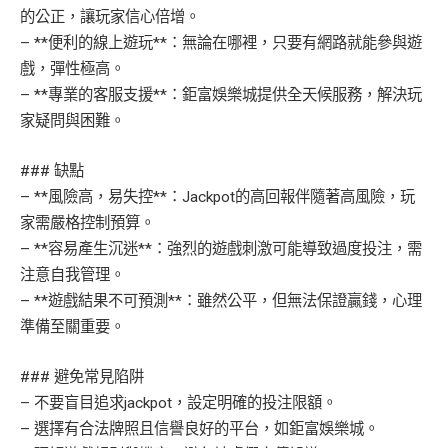
的公正，讓玩家信心倍增。
– **便利的線上遊玩**：無論在哪裡，只要有網路就能參與遊
戲，彈性極高。
– **專業的客服支援**：鉅富娛樂城提供全天候服務，解決玩
家疑問與困難。
### 缺點
– **風險高，易失控**：Jackpot的高回報伴隨著高風險，玩
家需嚴格控制預算。
– **容易產生沉迷**：強烈的遊戲刺激可能導致過度投注，需
注意自我管理。
– **遊戲結果不可預測**：雖然公平，但無法保證贏錢，心理
準備至關重要。
### 避免常見陷阱
– 不要盲目追求jackpot，設定明確的投注限額。
– 選擇有合法牌照且信譽良好的平台，如鉅富娛樂城。